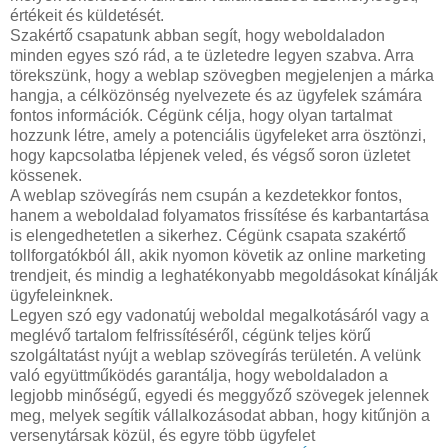
értékeit és küldetését.
Szakértő csapatunk abban segít, hogy weboldaladon
minden egyes szó rád, a te üzletedre legyen szabva. Arra
törekszünk, hogy a weblap szövegben megjelenjen a márka
hangja, a célközönség nyelvezete és az ügyfelek számára
fontos információk. Cégünk célja, hogy olyan tartalmat
hozzunk létre, amely a potenciális ügyfeleket arra ösztönzi,
hogy kapcsolatba lépjenek veled, és végső soron üzletet
kössenek.
A weblap szövegírás nem csupán a kezdetekkor fontos,
hanem a weboldalad folyamatos frissítése és karbantartása
is elengedhetetlen a sikerhez. Cégünk csapata szakértő
tollforgatókból áll, akik nyomon követik az online marketing
trendjeit, és mindig a leghatékonyabb megoldásokat kínálják
ügyfeleinknek.
Legyen szó egy vadonatúj weboldal megalkotásáról vagy a
meglévő tartalom felfrissítéséről, cégünk teljes körű
szolgáltatást nyújt a weblap szövegírás területén. A velünk
való együttműködés garantálja, hogy weboldaladon a
legjobb minőségű, egyedi és meggyőző szövegek jelennek
meg, melyek segítik vállalkozásodat abban, hogy kitűnjön a
versenytársak közül, és egyre több ügyfelet