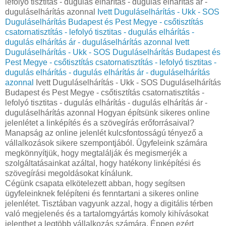
lefolyó tisztitas - dugulás elhárítás - dugulás elhárítás ár -
duguláselhárítás azonnal
Ivett Duguláselhárítás - Ukk - SOS
Duguláselhárítás Budapest és Pest Megye - csőtisztítás
csatornatisztítás - lefolyó tisztitas - dugulás elhárítás -
dugulás elhárítás ár - duguláselhárítás azonnal
Ivett
Duguláselhárítás - Ukk - SOS Duguláselhárítás Budapest és
Pest Megye - csőtisztítás csatornatisztítás - lefolyó tisztitas -
dugulás elhárítás - dugulás elhárítás ár - duguláselhárítás
azonnal
Ivett Duguláselhárítás - Ukk - SOS Duguláselhárítás
Budapest és Pest Megye - csőtisztítás csatornatisztítás -
lefolyó tisztitas - dugulás elhárítás - dugulás elhárítás ár -
duguláselhárítás azonnal Hogyan építsünk sikeres online
jelenlétet a linképítés és a szövegírás erőforrásaival?
Manapság az online jelenlét kulcsfontosságú tényező a
vállalkozások sikere szempontjából. Ügyfeleink számára
megkönnyítjük, hogy megtalálják és megismerjék a
szolgáltatásainkat azáltal, hogy hatékony linképítési és
szövegírási megoldásokat kínálunk.
Cégünk csapata elkötelezett abban, hogy segítsen
ügyfeleinknek felépíteni és fenntartani a sikeres online
jelenlétet. Tisztában vagyunk azzal, hogy a digitális térben
való megjelenés és a tartalomgyártás komoly kihívásokat
jelenthet a legtöbb vállalkozás számára. Éppen ezért