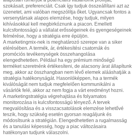
szokásait, preferenciáit. Csak így tudjuk összeállítani azt az
üzenetet, ami valóban megszólítja őket. Ugyancsak fontos a
versenytársak alapos elemzése, hogy tudjuk, milyen
kihívásokkal kell megbirkóznunk a piacon. Emellett
kulcsfontosságú a vállalat erősségeinek és gyengeségeinek
felmérése, hogy a stratégia erre épüljön.
A marketingmix-nek is meghatározó szerepe van a siker
elérésében. A termék, ár, értékesítési csatornák és
promóciós tevékenységek összehangolása
elengedhetetlen. Például ha egy prémium minőségű
terméket szeretnénk értékesíteni, de alacsony árat állapítunk
meg, akkor az összhangban nem lévő elemek alááshatják a
stratégia hatékonyságát. Hasonlóképpen, ha a termék
kiválóságát nem tudjuk megfelelően kommunikálni a
vásárlók felé, akkor az nem fogja a várt eredményt hozni.
A marketingstratégia végrehajtása és folyamatos
monitorozása is kulcsfontosságú tényező. A tervek
megvalósítása és a visszacsatolások elemzése lehetővé
teszik, hogy szükség esetén gyorsan reagáljunk és
módosítsunk a stratégián. Elengedhetetlen a rugalmasság
és a tanulási képesség, hogy a piac változásaira
hatékonyan tudjunk válaszolni.