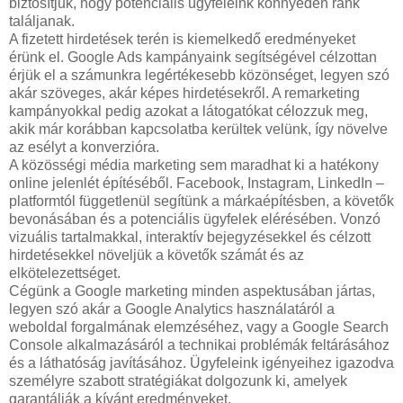
biztosítjuk, hogy potenciális ügyfeleink könnyedén ránk
találjanak.
A fizetett hirdetések terén is kiemelkedő eredményeket
érünk el. Google Ads kampányaink segítségével célzottan
érjük el a számunkra legértékesebb közönséget, legyen szó
akár szöveges, akár képes hirdetésekről. A remarketing
kampányokkal pedig azokat a látogatókat célozzuk meg,
akik már korábban kapcsolatba kerültek velünk, így növelve
az esélyt a konverzióra.
A közösségi média marketing sem maradhat ki a hatékony
online jelenlét építéséből. Facebook, Instagram, LinkedIn –
platformtól függetlenül segítünk a márkaépítésben, a követők
bevonásában és a potenciális ügyfelek elérésében. Vonzó
vizuális tartalmakkal, interaktív bejegyzésekkel és célzott
hirdetésekkel növeljük a követők számát és az
elkötelezettséget.
Cégünk a Google marketing minden aspektusában jártas,
legyen szó akár a Google Analytics használatáról a
weboldal forgalmának elemzéséhez, vagy a Google Search
Console alkalmazásáról a technikai problémák feltárásához
és a láthatóság javításához. Ügyfeleink igényeihez igazodva
személyre szabott stratégiákat dolgozunk ki, amelyek
garantálják a kívánt eredményeket.