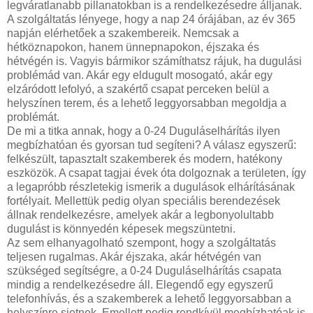
legváratlanabb pillanatokban is a rendelkezésedre álljanak.
A szolgáltatás lényege, hogy a nap 24 órájában, az év 365
napján elérhetőek a szakembereik. Nemcsak a
hétköznapokon, hanem ünnepnapokon, éjszaka és
hétvégén is. Vagyis bármikor számíthatsz rájuk, ha dugulási
problémád van. Akár egy eldugult mosogató, akár egy
elzáródott lefolyó, a szakértő csapat perceken belül a
helyszínen terem, és a lehető leggyorsabban megoldja a
problémát.
De mi a titka annak, hogy a 0-24 Duguláselhárítás ilyen
megbízhatóan és gyorsan tud segíteni? A válasz egyszerű:
felkészült, tapasztalt szakemberek és modern, hatékony
eszközök. A csapat tagjai évek óta dolgoznak a területen, így
a legapróbb részletekig ismerik a dugulások elhárításának
fortélyait. Mellettük pedig olyan speciális berendezések
állnak rendelkezésre, amelyek akár a legbonyolultabb
dugulást is könnyedén képesek megszüntetni.
Az sem elhanyagolható szempont, hogy a szolgáltatás
teljesen rugalmas. Akár éjszaka, akár hétvégén van
szükséged segítségre, a 0-24 Duguláselhárítás csapata
mindig a rendelkezésedre áll. Elegendő egy egyszerű
telefonhívás, és a szakemberek a lehető leggyorsabban a
helyszínre sietnek. Emellett pedig rendkívül megbízhatóak is