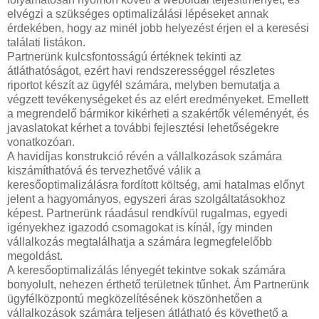
elvégzi a szükséges optimalizálási lépéseket annak
érdekében, hogy az minél jobb helyezést érjen el a keresési
találati listákon.
Partnerünk kulcsfontosságú értéknek tekinti az
átláthatóságot, ezért havi rendszerességgel részletes
riportot készít az ügyfél számára, melyben bemutatja a
végzett tevékenységeket és az elért eredményeket. Emellett
a megrendelő bármikor kikérheti a szakértők véleményét, és
javaslatokat kérhet a további fejlesztési lehetőségekre
vonatkozóan.
A havidíjas konstrukció révén a vállalkozások számára
kiszámíthatóvá és tervezhetővé válik a
keresőoptimalizálásra fordított költség, ami hatalmas előnyt
jelent a hagyományos, egyszeri áras szolgáltatásokhoz
képest. Partnerünk ráadásul rendkívül rugalmas, egyedi
igényekhez igazodó csomagokat is kínál, így minden
vállalkozás megtalálhatja a számára legmegfelelőbb
megoldást.
A keresőoptimalizálás lényegét tekintve sokak számára
bonyolult, nehezen érthető területnek tűnhet. Ám Partnerünk
ügyfélközpontú megközelítésének köszönhetően a
vállalkozások számára teljesen átlátható és követhető a