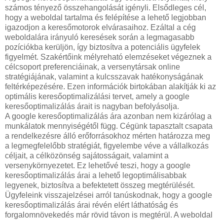
számos tényező összehangolását igényli. Elsődleges cél,
hogy a weboldal tartalma és felépítése a lehető legjobban
igazodjon a keresőmotorok elvárasaihoz. Ezáltal a cég
weboldalára irányuló keresések során a legmagasabb
pozíciókba kerüljön, így biztosítva a potenciális ügyfelek
figyelmét. Szakértőink mélyreható elemzéseket végeznek a
célcsoport preferenciáinak, a versenytársak online
stratégiájának, valamint a kulcsszavak hatékonyságának
feltérképezésére. Ezen információk birtokában alakítják ki az
optimális keresőoptimalizálási tervet, amely a google
keresőoptimalizálás árait is nagyban befolyásolja.
A google keresőoptimalizálás ára azonban nem kizárólag a
munkálatok mennyiségétől függ. Cégünk tapasztalt csapata
a rendelkezésre álló erőforrásokhoz mérten határozza meg
a legmegfelelőbb stratégiát, figyelembe véve a vállalkozás
céljait, a célközönség sajátosságait, valamint a
versenykörnyezetet. Ez lehetővé teszi, hogy a google
keresőoptimalizálás árai a lehető legoptimálisabbak
legyenek, biztosítva a befektetett összeg megtérülését.
Ügyfeleink visszajelzései arról tanúskodnak, hogy a google
keresőoptimalizálás árai révén elért láthatóság és
forgalomnövekedés már rövid távon is megtérül. A weboldal