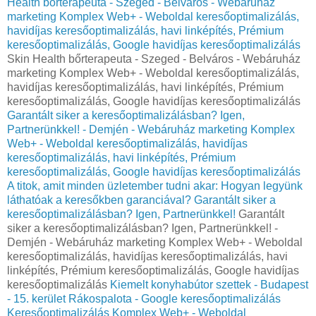
Health bőrterapeuta - Szeged - Belváros - Webáruház
marketing Komplex Web+ - Weboldal keresőoptimalizálás,
havidíjas keresőoptimalizálás, havi linképítés, Prémium
keresőoptimalizálás, Google havidíjas keresőoptimalizálás
Skin Health bőrterapeuta - Szeged - Belváros - Webáruház
marketing Komplex Web+ - Weboldal keresőoptimalizálás,
havidíjas keresőoptimalizálás, havi linképítés, Prémium
keresőoptimalizálás, Google havidíjas keresőoptimalizálás
Garantált siker a keresőoptimalizálásban? Igen,
Partnerünkkel! - Demjén - Webáruház marketing Komplex
Web+ - Weboldal keresőoptimalizálás, havidíjas
keresőoptimalizálás, havi linképítés, Prémium
keresőoptimalizálás, Google havidíjas keresőoptimalizálás
A titok, amit minden üzletember tudni akar: Hogyan legyünk
láthatóak a keresőkben garanciával?
Garantált siker a
keresőoptimalizálásban? Igen, Partnerünkkel!
Garantált
siker a keresőoptimalizálásban? Igen, Partnerünkkel! -
Demjén - Webáruház marketing Komplex Web+ - Weboldal
keresőoptimalizálás, havidíjas keresőoptimalizálás, havi
linképítés, Prémium keresőoptimalizálás, Google havidíjas
keresőoptimalizálás
Kiemelt konyhabútor szettek - Budapest
- 15. kerület Rákospalota - Google keresőoptimalizálás
Keresőoptimalizálás Komplex Web+ - Weboldal