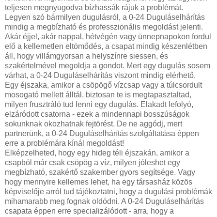
teljesen megnyugodva bízhassák rájuk a problémát.
Legyen szó bármilyen dugulásról, a 0-24 Duguláselhárítás
mindig a megbízható és professzionális megoldást jelenti.
Akár éjjel, akár nappal, hétvégén vagy ünnepnapokon fordul
elő a kellemetlen eltömődés, a csapat mindig készenlétben
áll, hogy villámgyorsan a helyszínre siessen, és
szakértelmével megoldja a gondot. Mert egy dugulás sosem
várhat, a 0-24 Duguláselhárítás viszont mindig elérhető.
Egy éjszaka, amikor a csöpögő vízcsap vagy a túlcsordult
mosogató mellett álltál, biztosan te is megtapasztaltad,
milyen frusztráló tud lenni egy dugulás. Elakadt lefolyó,
elzáródott csatorna - ezek a mindennapi bosszúságok
sokunknak okozhatnak fejtörést. De ne aggódj, mert
partnerünk, a 0-24 Duguláselhárítás szolgáltatása éppen
erre a problémára kínál megoldást!
Elképzelheted, hogy egy hideg téli éjszakán, amikor a
csapból már csak csöpög a víz, milyen jóleshet egy
megbízható, szakértő szakember gyors segítsége. Vagy
hogy mennyire kellemes lehet, ha egy társasház közös
képviselője arról tud tájékoztatni, hogy a dugulási problémák
mihamarabb meg fognak oldódni. A 0-24 Duguláselhárítás
csapata éppen erre specializálódott - arra, hogy a