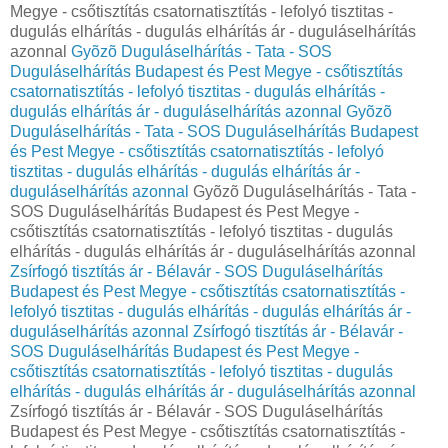
Megye - csőtisztítás csatornatisztítás - lefolyó tisztitas -
dugulás elhárítás - dugulás elhárítás ár - duguláselhárítás
azonnal
Gyõzõ Duguláselhárítás - Tata - SOS
Duguláselhárítás Budapest és Pest Megye - csőtisztítás
csatornatisztítás - lefolyó tisztitas - dugulás elhárítás -
dugulás elhárítás ár - duguláselhárítás azonnal
Gyõzõ
Duguláselhárítás - Tata - SOS Duguláselhárítás Budapest
és Pest Megye - csőtisztítás csatornatisztítás - lefolyó
tisztitas - dugulás elhárítás - dugulás elhárítás ár -
duguláselhárítás azonnal
Gyõzõ Duguláselhárítás - Tata -
SOS Duguláselhárítás Budapest és Pest Megye -
csőtisztítás csatornatisztítás - lefolyó tisztitas - dugulás
elhárítás - dugulás elhárítás ár - duguláselhárítás azonnal
Zsírfogó tisztítás ár - Bélavár - SOS Duguláselhárítás
Budapest és Pest Megye - csőtisztítás csatornatisztítás -
lefolyó tisztitas - dugulás elhárítás - dugulás elhárítás ár -
duguláselhárítás azonnal
Zsírfogó tisztítás ár - Bélavár -
SOS Duguláselhárítás Budapest és Pest Megye -
csőtisztítás csatornatisztítás - lefolyó tisztitas - dugulás
elhárítás - dugulás elhárítás ár - duguláselhárítás azonnal
Zsírfogó tisztítás ár - Bélavár - SOS Duguláselhárítás
Budapest és Pest Megye - csőtisztítás csatornatisztítás -