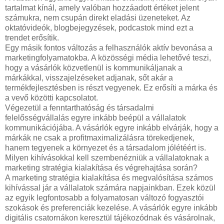
tartalmat kínál, amely valóban hozzáadott értéket jelent
számukra, nem csupán direkt eladási üzeneteket. Az
oktatóvideók, blogbejegyzések, podcastok mind ezt a
trendet erősítik.
Egy másik fontos változás a felhasználók aktív bevonása a
marketingfolyamatokba. A közösségi média lehetővé teszi,
hogy a vásárlók közvetlenül is kommunikáljanak a
márkákkal, visszajelzéseket adjanak, sőt akár a
termékfejlesztésben is részt vegyenek. Ez erősíti a márka és
a vevő közötti kapcsolatot.
Végezetül a fenntarthatóság és társadalmi
felelősségvállalás egyre inkább beépül a vállalatok
kommunikációjába. A vásárlók egyre inkább elvárják, hogy a
márkák ne csak a profitmaximalizálásra törekedjenek,
hanem tegyenek a környezet és a társadalom jólétéért is.
Milyen kihívásokkal kell szembenézniük a vállalatoknak a
marketing stratégia kialakítása és végrehajtása során?
A marketing stratégia kialakítása és megvalósítása számos
kihívással jár a vállalatok számára napjainkban. Ezek közül
az egyik legfontosabb a folyamatosan változó fogyasztói
szokások és preferenciák kezelése. A vásárlók egyre inkább
digitális csatornákon keresztül tájékozódnak és vásárolnak,