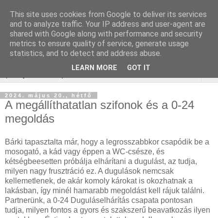
This site uses cookies from Google to deliver its services
Keresőmarketing :
and to analyze traffic. Your IP address and user-agent are
shared with Google along with performance and security
gurtnicsere
metrics to ensure quality of service, generate usage
statistics, and to detect and address abuse.
LEARN MORE
GOT IT
▼
2024. május 20., hétfő
A megállíthatatlan szifonok és a 0-24
megoldás
Bárki tapasztalta már, hogy a legrosszabbkor csapódik be a
mosogató, a kád vagy éppen a WC-csésze, és
kétségbeesetten próbálja elhárítani a dugulást, az tudja,
milyen nagy frusztráció ez. A dugulások nemcsak
kellemetlenek, de akár komoly károkat is okozhatnak a
lakásban, így minél hamarabb megoldást kell rájuk találni.
Partnerünk, a 0-24 Duguláselhárítás csapata pontosan
tudja, milyen fontos a gyors és szakszerű beavatkozás ilyen