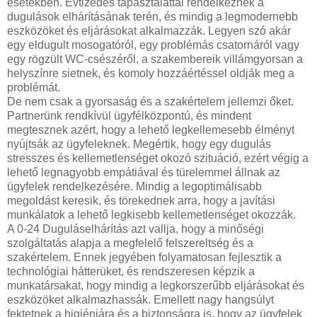
esetekben. Évtizedes tapasztalattal rendelkeznek a
dugulások elhárításának terén, és mindig a legmodernebb
eszközöket és eljárásokat alkalmazzák. Legyen szó akár
egy eldugult mosogatóról, egy problémás csatornáról vagy
egy rögzült WC-csészéről, a szakembereik villámgyorsan a
helyszínre sietnek, és komoly hozzáértéssel oldják meg a
problémát.
De nem csak a gyorsaság és a szakértelem jellemzi őket.
Partnerünk rendkívül ügyfélközpontú, és mindent
megtesznek azért, hogy a lehető legkellemesebb élményt
nyújtsák az ügyfeleknek. Megértik, hogy egy dugulás
stresszes és kellemetlenséget okozó szituáció, ezért végig a
lehető legnagyobb empátiával és türelemmel állnak az
ügyfelek rendelkezésére. Mindig a legoptimálisabb
megoldást keresik, és törekednek arra, hogy a javítási
munkálatok a lehető legkisebb kellemetlenséget okozzák.
A 0-24 Duguláselhárítás azt vallja, hogy a minőségi
szolgáltatás alapja a megfelelő felszereltség és a
szakértelem. Ennek jegyében folyamatosan fejlesztik a
technológiai hátterüket, és rendszeresen képzik a
munkatársakat, hogy mindig a legkorszerűbb eljárásokat és
eszközöket alkalmazhassák. Emellett nagy hangsúlyt
fektetnek a higiéniára és a biztonságra is, hogy az ügyfelek