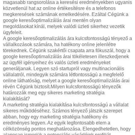
magasabb rangsorolása a keresési eredményekben ugyanis
közvetlenül hat az online értékesítésre és a telefonos
megkeresések számának emelkedésére. Ezáltal Cégünk a
google keresőoptimalizálás árai mentén olyan
megoldásokat kínál, melyek valódi üzleti sikerhez vezetik
ügyfeleit.
A google keresőoptimalizálás ára kulcsfontosságú tényező a
vállalkozások számára, ha hatékony online jelenlétre
törekednek. Cégünk szakértői csapata arra fókuszál, hogy a
google keresőoptimalizálás árai tökéletesen illeszkedjenek
az ügyfél igényeihez és valós üzleti eredményeket
generáljanak. Legyen szó startupról vagy multinacionális
vállalatról, mindegyik számára létfontosságú a megfelelő
online láthatóság, melyet a google keresőoptimalizálás árai
révén Cégünk biztosít.Milyen kulcsfontosságú tényezők
határozzák meg egy sikeres marketing stratégia
kialakítását?
A marketing stratégia kialakítása kulcsfontosságú a vállalat
sikeres működéséhez. Számos tényező játszik szerepet
abban, hogy egy marketing stratégia hatékony és
eredményes legyen. Az egyik legfontosabb elem a
célközönség pontos meghatározása. Elengedhetetlen, hogy
alaposan ismerjük a potenciális vásárlóink profilját,