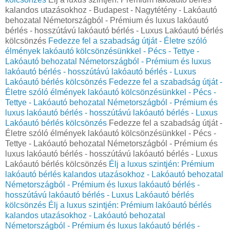
kalandos utazásokhoz - Budapest - Nagytétény - Lakóautó
behozatal Németországból - Prémium és luxus lakóautó
bérlés - hosszútávú lakóautó bérlés - Luxus Lakóautó bérlés
kölcsönzés
Fedezze fel a szabadság útját - Életre szóló
élmények lakóautó kölcsönzésünkkel - Pécs - Tettye -
Lakóautó behozatal Németországból - Prémium és luxus
lakóautó bérlés - hosszútávú lakóautó bérlés - Luxus
Lakóautó bérlés kölcsönzés
Fedezze fel a szabadság útját -
Életre szóló élmények lakóautó kölcsönzésünkkel - Pécs -
Tettye - Lakóautó behozatal Németországból - Prémium és
luxus lakóautó bérlés - hosszútávú lakóautó bérlés - Luxus
Lakóautó bérlés kölcsönzés
Fedezze fel a szabadság útját -
Életre szóló élmények lakóautó kölcsönzésünkkel - Pécs -
Tettye - Lakóautó behozatal Németországból - Prémium és
luxus lakóautó bérlés - hosszútávú lakóautó bérlés - Luxus
Lakóautó bérlés kölcsönzés
Élj a luxus szintjén: Prémium
lakóautó bérlés kalandos utazásokhoz - Lakóautó behozatal
Németországból - Prémium és luxus lakóautó bérlés -
hosszútávú lakóautó bérlés - Luxus Lakóautó bérlés
kölcsönzés
Élj a luxus szintjén: Prémium lakóautó bérlés
kalandos utazásokhoz - Lakóautó behozatal
Németországból - Prémium és luxus lakóautó bérlés -