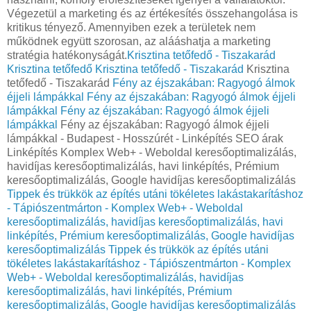
Végezetül a marketing és az értékesítés összehangolása is
kritikus tényező. Amennyiben ezek a területek nem
működnek együtt szorosan, az alááshatja a marketing
stratégia hatékonyságát.
Krisztina tetőfedő - Tiszakarád
Krisztina tetőfedő
Krisztina tetőfedő - Tiszakarád
Krisztina
tetőfedő - Tiszakarád
Fény az éjszakában: Ragyogó álmok
éjjeli lámpákkal
Fény az éjszakában: Ragyogó álmok éjjeli
lámpákkal
Fény az éjszakában: Ragyogó álmok éjjeli
lámpákkal
Fény az éjszakában: Ragyogó álmok éjjeli
lámpákkal - Budapest - Hosszúrét - Linképítés SEO árak
Linképítés Komplex Web+ - Weboldal keresőoptimalizálás,
havidíjas keresőoptimalizálás, havi linképítés, Prémium
keresőoptimalizálás, Google havidíjas keresőoptimalizálás
Tippek és trükkök az építés utáni tökéletes lakástakarításhoz
- Tápiószentmárton - Komplex Web+ - Weboldal
keresőoptimalizálás, havidíjas keresőoptimalizálás, havi
linképítés, Prémium keresőoptimalizálás, Google havidíjas
keresőoptimalizálás
Tippek és trükkök az építés utáni
tökéletes lakástakarításhoz - Tápiószentmárton - Komplex
Web+ - Weboldal keresőoptimalizálás, havidíjas
keresőoptimalizálás, havi linképítés, Prémium
keresőoptimalizálás, Google havidíjas keresőoptimalizálás