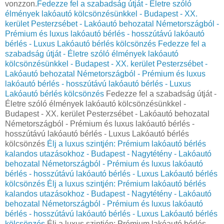
vonzzon.
Fedezze fel a szabadság útját - Életre szóló
élmények lakóautó kölcsönzésünkkel - Budapest - XX.
kerület Pesterzsébet - Lakóautó behozatal Németországból -
Prémium és luxus lakóautó bérlés - hosszútávú lakóautó
bérlés - Luxus Lakóautó bérlés kölcsönzés
Fedezze fel a
szabadság útját - Életre szóló élmények lakóautó
kölcsönzésünkkel - Budapest - XX. kerület Pesterzsébet -
Lakóautó behozatal Németországból - Prémium és luxus
lakóautó bérlés - hosszútávú lakóautó bérlés - Luxus
Lakóautó bérlés kölcsönzés
Fedezze fel a szabadság útját -
Életre szóló élmények lakóautó kölcsönzésünkkel -
Budapest - XX. kerület Pesterzsébet - Lakóautó behozatal
Németországból - Prémium és luxus lakóautó bérlés -
hosszútávú lakóautó bérlés - Luxus Lakóautó bérlés
kölcsönzés
Élj a luxus szintjén: Prémium lakóautó bérlés
kalandos utazásokhoz - Budapest - Nagytétény - Lakóautó
behozatal Németországból - Prémium és luxus lakóautó
bérlés - hosszútávú lakóautó bérlés - Luxus Lakóautó bérlés
kölcsönzés
Élj a luxus szintjén: Prémium lakóautó bérlés
kalandos utazásokhoz - Budapest - Nagytétény - Lakóautó
behozatal Németországból - Prémium és luxus lakóautó
bérlés - hosszútávú lakóautó bérlés - Luxus Lakóautó bérlés
kölcsönzés
Élj a luxus szintjén: Prémium lakóautó bérlés