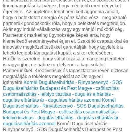
finomhangolásokat végez, hogy még jobb eredményeket
érjenek el. Az ügyfélnek tehát nem kell aggódnia amiatt,
hogy a befektetett energia és pénz kárba vész - megbízható
partnerük gondoskodik róla, hogy a befektetés megtérüljön.
Akár egy induló vállalkozás vagy egy már jól működő cég,
Partnerünk marketing ügynöksége képes arra, hogy
kiemelkedő eredményeket érjen el. Szakértő csapatukkal és
innovatív megközelítésükkel garantálják, hogy ügyfeleik a
lehető legjobb támogatást kapják a siker elérésében.
Ha Ön is szeretné, hogy vállalkozása a marketing területén
is ragyogjon, ne habozzon felvenni a kapcsolatot
Partnerünkkel. Kreativitásuk és tapasztalatuk révén biztosan
megtalálják a tökéletes megoldást az Ön egyedi
igényeire.
Kornél Duguláselhárítás - Rinyabesenyő - SOS
Duguláselhárítás Budapest és Pest Megye - csőtisztítás
csatornatisztítás - lefolyó tisztitas - dugulás elhárítás -
dugulás elhárítás ár - duguláselhárítás azonnal
Kornél
Duguláselhárítás - Rinyabesenyő - SOS Duguláselhárítás
Budapest és Pest Megye - csőtisztítás csatornatisztítás -
lefolyó tisztitas - dugulás elhárítás - dugulás elhárítás ár -
duguláselhárítás azonnal
Kornél Duguláselhárítás -
Rinyabesenyő - SOS Duguláselhárítás Budapest és Pest