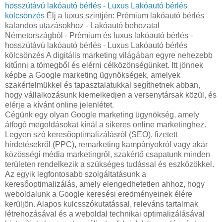
hosszútávú lakóautó bérlés - Luxus Lakóautó bérlés
kölcsönzés
Élj a luxus szintjén: Prémium lakóautó bérlés
kalandos utazásokhoz - Lakóautó behozatal
Németországból - Prémium és luxus lakóautó bérlés -
hosszútávú lakóautó bérlés - Luxus Lakóautó bérlés
kölcsönzés A digitális marketing világában egyre nehezebb
kitűnni a tömegből és elérni célközönségünket. Itt jönnek
képbe a Google marketing ügynökségek, amelyek
szakértelmükkel és tapasztalatukkal segíthetnek abban,
hogy vállalkozásunk kiemelkedjen a versenytársak közül, és
elérje a kívánt online jelenlétet.
Cégünk egy olyan Google marketing ügynökség, amely
átfogó megoldásokat kínál a sikeres online marketinghez.
Legyen szó keresőoptimalizálásról (SEO), fizetett
hirdetésekről (PPC), remarketing kampányokról vagy akár
közösségi média marketingről, szakértő csapatunk minden
területen rendelkezik a szükséges tudással és eszközökkel.
Az egyik legfontosabb szolgáltatásunk a
keresőoptimalizálás, amely elengedhetetlen ahhoz, hogy
weboldalunk a Google keresési eredményeinek élére
kerüljön. Alapos kulcsszókutatással, releváns tartalmak
létrehozásával és a weboldal technikai optimalizálásával