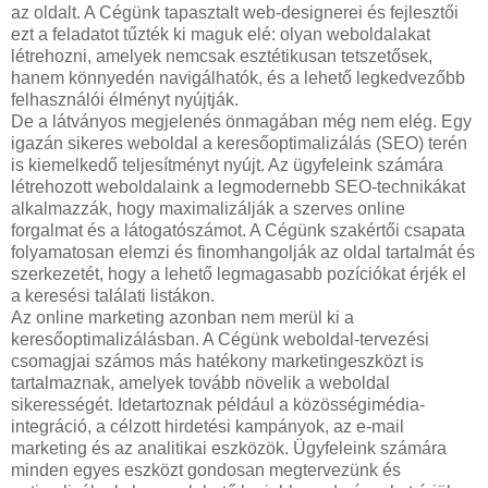
az oldalt. A Cégünk tapasztalt web-designerei és fejlesztői
ezt a feladatot tűzték ki maguk elé: olyan weboldalakat
létrehozni, amelyek nemcsak esztétikusan tetszetősek,
hanem könnyedén navigálhatók, és a lehető legkedvezőbb
felhasználói élményt nyújtják.
De a látványos megjelenés önmagában még nem elég. Egy
igazán sikeres weboldal a keresőoptimalizálás (SEO) terén
is kiemelkedő teljesítményt nyújt. Az ügyfeleink számára
létrehozott weboldalaink a legmodernebb SEO-technikákat
alkalmazzák, hogy maximalizálják a szerves online
forgalmat és a látogatószámot. A Cégünk szakértői csapata
folyamatosan elemzi és finomhangolják az oldal tartalmát és
szerkezetét, hogy a lehető legmagasabb pozíciókat érjék el
a keresési találati listákon.
Az online marketing azonban nem merül ki a
keresőoptimalizálásban. A Cégünk weboldal-tervezési
csomagjai számos más hatékony marketingeszközt is
tartalmaznak, amelyek tovább növelik a weboldal
sikerességét. Idetartoznak például a közösségimédia-
integráció, a célzott hirdetési kampányok, az e-mail
marketing és az analitikai eszközök. Ügyfeleink számára
minden egyes eszközt gondosan megtervezünk és