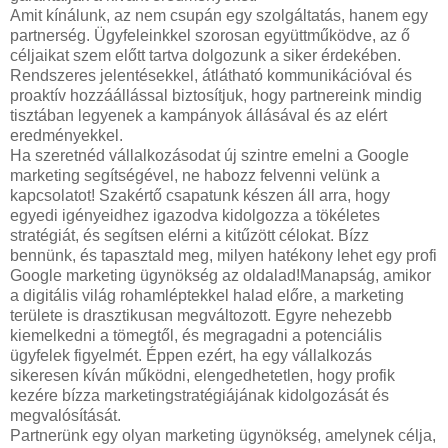
Amit kínálunk, az nem csupán egy szolgáltatás, hanem egy
partnerség. Ügyfeleinkkel szorosan együttműködve, az ő
céljaikat szem előtt tartva dolgozunk a siker érdekében.
Rendszeres jelentésekkel, átlátható kommunikációval és
proaktív hozzáállással biztosítjuk, hogy partnereink mindig
tisztában legyenek a kampányok állásával és az elért
eredményekkel.
Ha szeretnéd vállalkozásodat új szintre emelni a Google
marketing segítségével, ne habozz felvenni velünk a
kapcsolatot! Szakértő csapatunk készen áll arra, hogy
egyedi igényeidhez igazodva kidolgozza a tökéletes
stratégiát, és segítsen elérni a kitűzött célokat. Bízz
bennünk, és tapasztald meg, milyen hatékony lehet egy profi
Google marketing ügynökség az oldalad!Manapság, amikor
a digitális világ rohamléptekkel halad előre, a marketing
területe is drasztikusan megváltozott. Egyre nehezebb
kiemelkedni a tömegtől, és megragadni a potenciális
ügyfelek figyelmét. Éppen ezért, ha egy vállalkozás
sikeresen kíván működni, elengedhetetlen, hogy profik
kezére bízza marketingstratégiájának kidolgozását és
megvalósítását.
Partnerünk egy olyan marketing ügynökség, amelynek célja,