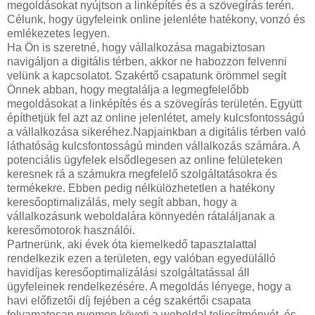
megoldásokat nyújtson a linképítés és a szövegírás terén.
Célunk, hogy ügyfeleink online jelenléte hatékony, vonzó és
emlékezetes legyen.
Ha Ön is szeretné, hogy vállalkozása magabiztosan
navigáljon a digitális térben, akkor ne habozzon felvenni
velünk a kapcsolatot. Szakértő csapatunk örömmel segít
Önnek abban, hogy megtalálja a legmegfelelőbb
megoldásokat a linképítés és a szövegírás területén. Együtt
építhetjük fel azt az online jelenlétet, amely kulcsfontosságú
a vállalkozása sikeréhez.Napjainkban a digitális térben való
láthatóság kulcsfontosságú minden vállalkozás számára. A
potenciális ügyfelek elsődlegesen az online felületeken
keresnek rá a számukra megfelelő szolgáltatásokra és
termékekre. Ebben pedig nélkülözhetetlen a hatékony
keresőoptimalizálás, mely segít abban, hogy a
vállalkozásunk weboldalára könnyedén rátaláljanak a
keresőmotorok használói.
Partnerünk, aki évek óta kiemelkedő tapasztalattal
rendelkezik ezen a területen, egy valóban egyedülálló
havidíjas keresőoptimalizálási szolgáltatással áll
ügyfeleinek rendelkezésére. A megoldás lényege, hogy a
havi előfizetői díj fejében a cég szakértői csapata
folyamatosan nyomon követi a weboldal teljesítményét, és