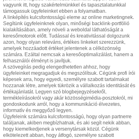
vagyunk itt, hogy szakértelmünkkel és tapasztalatunkkal
támogassuk ügyfeleinket ebben a folyamatban.
A linképítés kulcsfontosságú eleme az online marketingnek.
Segítünk ügyfeleinknek olyan, minőségi backlink-portfólió
kialakításában, amely növeli a weboldal láthatóságát a
keresőmotorok előtt. Tudással és kreativitással dolgozunk
azon, hogy olyan releváns, értékes linkeket szerezzünk,
amelyek hozzáadott értéket jelentenek a célközönség
számára. Ezáltal nemcsak a keresőoptimalizálást, hanem a
felhasználói élményt is javítjuk.
A szövegírás pedig elengedhetetlen ahhoz, hogy
ügyfeleinket megragadjuk és megszólítsuk. Cégünk profi írói
képesek arra, hogy egyedi, személyre szabott tartalmakat
hozzanak létre, amelyek tükrözik a vállalkozás identitását és
értékajánlatát. Legyen szó blogbejegyzésekről,
termékleírásokról vagy akár közösségimédia-posztokról, mi
gondoskodunk arról, hogy a kommunikáció élvezetes,
informatív és meggyőző legyen.
Ügyfeleink számára kulcsfontosságú, hogy olyan partnerre
találjanak, akiben megbízhatnak, és aki segít nekik abban,
hogy kiemelkedjenek a versenytársak közül. Cégünk
elkötelezett abban, hogy átfogó, személyre szabott