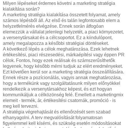
Milyen lépéseket érdemes követni a marketing stratégia
kialakítása során?
A marketing stratégia kialakítása összetett folyamat, amely
számos lépésből áll. Az első és talán legfontosabb elem a
helyzetfelmérés elvégzése. Ennek során átfogóan
elemezzük a vállalat jelenlegi helyzetét, a piaci környezetet,
a versenytársakat és a célcsoportot. Ez a kiindulópont,
amely megalapozza a későbbi stratégiai döntéseket.
A következő lépés a célok meghatározása. Ezek lehetnek
értékesítési, piaci részesedési, márkaépítési vagy éppen PR
célok. Fontos, hogy ezek reálisak és számszerűsíthetők
legyenek, hogy később mérni tudjuk az elért eredményeket.
Ezt követően kerül sor a marketing stratégia összeállítására.
Ennek része a pozícionálás, vagyis annak meghatározása,
hogy a termékünk vagy szolgáltatásunk milyen előnyökkel
rendelkezik a versenytársakhoz képest, és ezt hogyan
kommunikáljuk a célközönség felé. Emellett a marketingmix
elemeit - termék, ár, értékesítési csatornák, promóció - is
meg kell tervezni.
A stratégia végrehajtását és ellenőrzését sem szabad
elhanyagolni. A terv megvalósítását folyamatosan
figyelemmel kell kísérni, és szükség esetén módosításokat