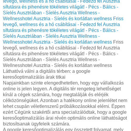
levegő, wellness és a hó csábításai - Fedezd fel Ausztria
sífutásra és pihenésre tökéletes világát! - Pécs - Bálics -
Síelés Ausztriában - Síelés Ausztria Wellness -
Wellnesshotel Ausztria - Síelés és korlátlan wellness
Friss
levegő, wellness és a hó csábításai - Fedezd fel Ausztria
sífutásra és pihenésre tökéletes világát! - Pécs - Bálics -
Síelés Ausztriában - Síelés Ausztria Wellness -
Wellnesshotel Ausztria - Síelés és korlátlan wellness
Friss
levegő, wellness és a hó csábításai - Fedezd fel Ausztria
sífutásra és pihenésre tökéletes világát! - Pécs - Bálics -
Síelés Ausztriában - Síelés Ausztria Wellness -
Wellnesshotel Ausztria - Síelés és korlátlan wellness
Láthatóvá válni a digitális térben: a google
keresőoptimalizálás árak titkai
Napjainkban szinte elengedhetetlen, hogy egy vállalkozás
online is jelen legyen. A digitális tér rengeteg lehetőséget
kínál a cégek számára, hogy megtalálják és elérjék
célközönségüket. Azonban a hatékony online jelenlétet nem
lehet csupán véletlenszerű próbálkozásokkal elérni. Éppen
ezért Cégünk szakértői arra specializálódtak, hogy a google
keresőoptimalizálás árai révén optimális online láthatóságot
biztosítsanak ügyfeleik számára.
A google keresőoptimalizálás egy összetett folyamat, mely