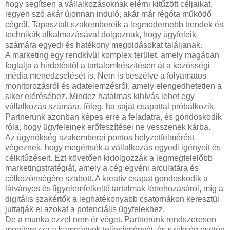
hogy segítsen a vállalkozásoknak elérni kitűzött céljaikat,
legyen szó akár újonnan induló, akár már régóta működő
cégről. Tapasztalt szakembereik a legmodernebb trendek és
technikák alkalmazásával dolgoznak, hogy ügyfeleik
számára egyedi és hatékony megoldásokat találjanak.
A marketing egy rendkívül komplex terület, amely magában
foglalja a hirdetéstől a tartalomkészítésen át a közösségi
média menedzselését is. Nem is beszélve a folyamatos
monitorozásról és adatelemzésről, amely elengedhetetlen a
siker eléréséhez. Mindez hatalmas kihívás lehet egy
vállalkozás számára, főleg, ha saját csapattal próbálkozik.
Partnerünk azonban képes erre a feladatra, és gondoskodik
róla, hogy ügyfeleinek erőfeszítései ne vesszenek kárba.
Az ügynökség szakemberei pontos helyzetfelmérést
végeznek, hogy megértsék a vállalkozás egyedi igényeit és
célkitűzéseit. Ezt követően kidolgozzák a legmegfelelőbb
marketingstratégiát, amely a cég egyéni arculatára és
célközönségére szabott. A kreatív csapat gondoskodik a
látványos és figyelemfelkeltő tartalmak létrehozásáról, míg a
digitális szakértők a leghatékonyabb csatornákon keresztül
juttatják el azokat a potenciális ügyfelekhez.
De a munka ezzel nem ér véget. Partnerünk rendszeresen
monitorozza a kampányok teljesítményét, és szükség esetén