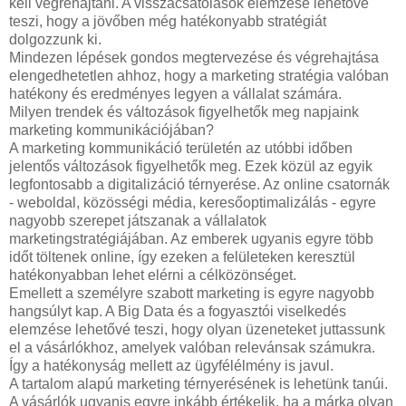
kell végrehajtani. A visszacsatolások elemzése lehetővé
teszi, hogy a jövőben még hatékonyabb stratégiát
dolgozzunk ki.
Mindezen lépések gondos megtervezése és végrehajtása
elengedhetetlen ahhoz, hogy a marketing stratégia valóban
hatékony és eredményes legyen a vállalat számára.
Milyen trendek és változások figyelhetők meg napjaink
marketing kommunikációjában?
A marketing kommunikáció területén az utóbbi időben
jelentős változások figyelhetők meg. Ezek közül az egyik
legfontosabb a digitalizáció térnyerése. Az online csatornák
- weboldal, közösségi média, keresőoptimalizálás - egyre
nagyobb szerepet játszanak a vállalatok
marketingstratégiájában. Az emberek ugyanis egyre több
időt töltenek online, így ezeken a felületeken keresztül
hatékonyabban lehet elérni a célközönséget.
Emellett a személyre szabott marketing is egyre nagyobb
hangsúlyt kap. A Big Data és a fogyasztói viselkedés
elemzése lehetővé teszi, hogy olyan üzeneteket juttassunk
el a vásárlókhoz, amelyek valóban relevánsak számukra.
Így a hatékonyság mellett az ügyfélélmény is javul.
A tartalom alapú marketing térnyerésének is lehetünk tanúi.
A vásárlók ugyanis egyre inkább értékelik, ha a márka olyan