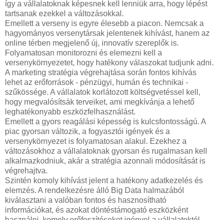
így a vállalatoknak képesnek kell lenniük arra, hogy lépést
tartsanak ezekkel a változásokkal.
Emellett a verseny is egyre élesebb a piacon. Nemcsak a
hagyományos versenytársak jelentenek kihívást, hanem az
online térben megjelenő új, innovatív szereplők is.
Folyamatosan monitorozni és elemezni kell a
versenykörnyezetet, hogy hatékony válaszokat tudjunk adni.
A marketing stratégia végrehajtása során fontos kihívás
lehet az erőforrások - pénzügyi, humán és technikai -
szűkössége. A vállalatok korlátozott költségvetéssel kell,
hogy megvalósítsák terveiket, ami megkívánja a lehető
leghatékonyabb eszközfelhasználást.
Emellett a gyors reagálási képesség is kulcsfontosságú. A
piac gyorsan változik, a fogyasztói igények és a
versenykörnyezet is folyamatosan alakul. Ezekhez a
változásokhoz a vállalatoknak gyorsan és rugalmasan kell
alkalmazkodniuk, akár a stratégia azonnali módosítását is
végrehajtva.
Szintén komoly kihívást jelent a hatékony adatkezelés és
elemzés. A rendelkezésre álló Big Data halmazából
kiválasztani a valóban fontos és hasznosítható
információkat, és azokat döntéstámogató eszközként
használni, komoly erőfeszítéseket igényel a vállalatoktól.