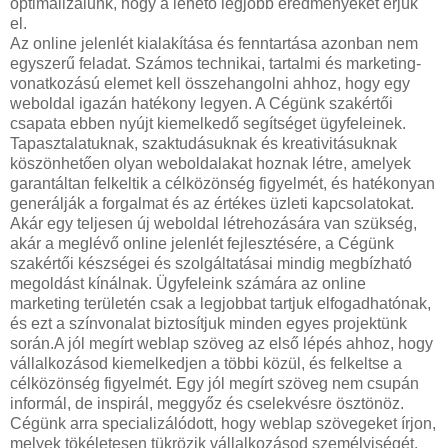
optimalizálunk, hogy a lehető legjobb eredményeket érjük
el.
Az online jelenlét kialakítása és fenntartása azonban nem
egyszerű feladat. Számos technikai, tartalmi és marketing-
vonatkozású elemet kell összehangolni ahhoz, hogy egy
weboldal igazán hatékony legyen. A Cégünk szakértői
csapata ebben nyújt kiemelkedő segítséget ügyfeleinek.
Tapasztalatuknak, szaktudásuknak és kreativitásuknak
köszönhetően olyan weboldalakat hoznak létre, amelyek
garantáltan felkeltik a célközönség figyelmét, és hatékonyan
generálják a forgalmat és az értékes üzleti kapcsolatokat.
Akár egy teljesen új weboldal létrehozására van szükség,
akár a meglévő online jelenlét fejlesztésére, a Cégünk
szakértői készségei és szolgáltatásai mindig megbízható
megoldást kínálnak. Ügyfeleink számára az online
marketing területén csak a legjobbat tartjuk elfogadhatónak,
és ezt a színvonalat biztosítjuk minden egyes projektünk
során.A jól megírt weblap szöveg az első lépés ahhoz, hogy
vállalkozásod kiemelkedjen a többi közül, és felkeltse a
célközönség figyelmét. Egy jól megírt szöveg nem csupán
informál, de inspirál, meggyőz és cselekvésre ösztönöz.
Cégünk arra specializálódott, hogy weblap szövegeket írjon,
melyek tökéletesen tükrözik vállalkozásod személyiségét,