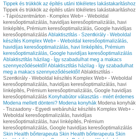
Tippek és trükkök az építés utáni tökéletes lakástakarításhoz
Tippek és trükkök az építés utáni tökéletes lakástakarításhoz
- Tápiószentmárton - Komplex Web+ - Weboldal
keresőoptimalizálás, havidíjas keresőoptimalizálás, havi
linképítés, Prémium keresőoptimalizálás, Google havidíjas
keresőoptimalizálás
Ablaktisztítás - Szentkirály - Weboldal
készítés Komplex Web+ - Weboldal keresőoptimalizálás,
havidíjas keresőoptimalizálás, havi linképítés, Prémium
keresőoptimalizálás, Google havidíjas keresőoptimalizálás
Ablaktisztítás házilag - Így szabadulhat meg a makacs
szennyeződésektől!
Ablaktisztítás házilag - Így szabadulhat
meg a makacs szennyeződésektől!
Ablaktisztítás -
Szentkirály - Weboldal készítés Komplex Web+ - Weboldal
keresőoptimalizálás, havidíjas keresőoptimalizálás, havi
linképítés, Prémium keresőoptimalizálás, Google havidíjas
keresőoptimalizálás
Konyhabútor választás - miért érdemes
Modena mellett dönteni?
Modena konyhák
Modena konyhák
- Tiszaadony - Egyedi webáruház készítés Komplex Web+ -
Weboldal keresőoptimalizálás, havidíjas
keresőoptimalizálás, havi linképítés, Prémium
keresőoptimalizálás, Google havidíjas keresőoptimalizálás
Skin Health bőrterapeuta
Skin Health bőrterapeuta
Skin