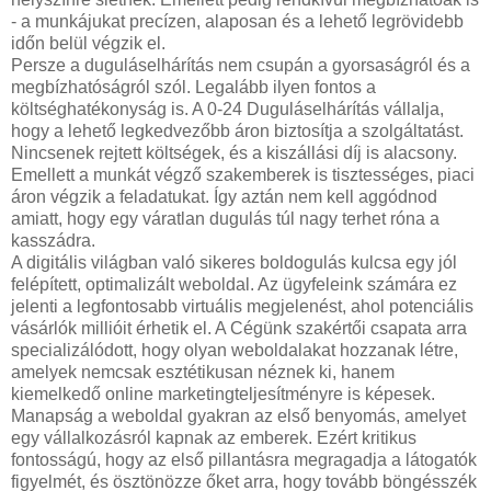
- a munkájukat precízen, alaposan és a lehető legrövidebb
időn belül végzik el.
Persze a duguláselhárítás nem csupán a gyorsaságról és a
megbízhatóságról szól. Legalább ilyen fontos a
költséghatékonyság is. A 0-24 Duguláselhárítás vállalja,
hogy a lehető legkedvezőbb áron biztosítja a szolgáltatást.
Nincsenek rejtett költségek, és a kiszállási díj is alacsony.
Emellett a munkát végző szakemberek is tisztességes, piaci
áron végzik a feladatukat. Így aztán nem kell aggódnod
amiatt, hogy egy váratlan dugulás túl nagy terhet róna a
kasszádra.
A digitális világban való sikeres boldogulás kulcsa egy jól
felépített, optimalizált weboldal. Az ügyfeleink számára ez
jelenti a legfontosabb virtuális megjelenést, ahol potenciális
vásárlók millióit érhetik el. A Cégünk szakértői csapata arra
specializálódott, hogy olyan weboldalakat hozzanak létre,
amelyek nemcsak esztétikusan néznek ki, hanem
kiemelkedő online marketingteljesítményre is képesek.
Manapság a weboldal gyakran az első benyomás, amelyet
egy vállalkozásról kapnak az emberek. Ezért kritikus
fontosságú, hogy az első pillantásra megragadja a látogatók
figyelmét, és ösztönözze őket arra, hogy tovább böngésszék