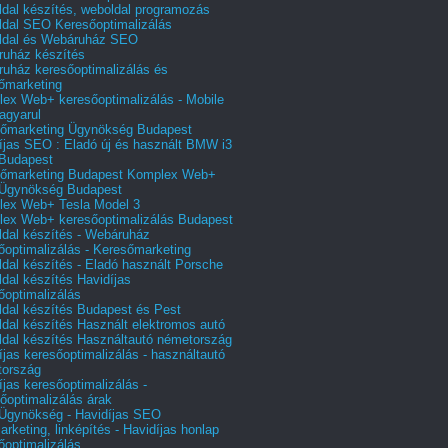
dal készítés, weboldal programozás
dal SEO Keresőoptimalizálás
ldal és Webáruház SEO
uház készítés
uház keresőoptimalizálás és
őmarketing
ex Web+ keresőoptimalizálás - Mobile
agyarul
őmarketing Ügynökség Budapest
íjas SEO : Eladó új és használt BMW i3
Budapest
őmarketing Budapest Komplex Web+
Ügynökség Budapest
ex Web+ Tesla Model 3
ex Web+ keresőoptimalizálás Budapest
dal készítés - Webáruház
őoptimalizálás - Keresőmarketing
dal készítés - Eladó használt Porsche
dal készítés Havidíjas
őoptimalizálás
dal készítés Budapest és Pest
dal készítés Használt elektromos autó
dal készítés Használtautó németország
íjas keresőoptimalizálás - használtautó
tország
íjas keresőoptimalizálás -
őoptimalizálás árak
gynökség - Havidíjas SEO
arketing, linképítés - Havidíjas honlap
őoptimalizálás