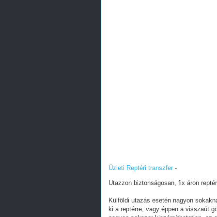
Üzleti Reptéri transzfer
-
Utazzon biztonságosan, fix áron reptéri
Külföldi utazás esetén nagyon sokakna
ki a reptérre, vagy éppen a visszaút