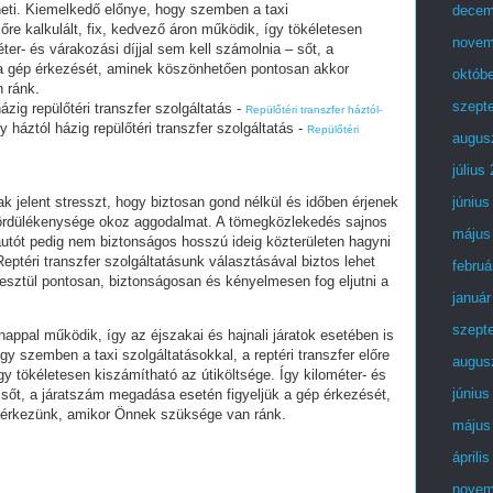
eheti. Kiemelkedő előnye, hogy szemben a taxi
decem
előre kalkulált, fix, kedvező áron működik, így tökéletesen
novem
ter- és várakozási díjjal sem kell számolnia – sőt, a
a gép érkezését, aminek köszönhetően pontosan akkor
októb
 ránk.
szept
ázig repülőtéri transzfer szolgáltatás -
Repülőtéri transzfer háztól-
y háztól házig repülőtéri transzfer szolgáltatás -
Repülőtéri
augus
július
k jelent stresszt, hogy biztosan gond nélkül és időben érjenek
június
 gördülékenysége okoz aggodalmat. A tömegközlekedés sajnos
május
utót pedig nem biztonságos hosszú ideig közterületen hagyni
eptéri transzfer szolgáltatásunk választásával biztos lehet
februá
esztül pontosan, biztonságosan és kényelmesen fog eljutni a
január
szept
-nappal működik, így az éjszakai és hajnali járatok esetében is
y szemben a taxi szolgáltatásokkal, a reptéri transzfer előre
augus
így tökéletesen kiszámítható az útiköltsége. Így kilométer- és
június
– sőt, a járatszám megadása esetén figyeljük a gép érkezését,
érkezünk, amikor Önnek szüksége van ránk.
május
áprili
novem