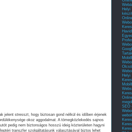
Onlin
Webár
Helyi
készí
Onlin
Webol
Keres
Havid
Egyed
Profe
Webol
Googl
Tarta
Mobil
Webol
Olcsó
Webol
Helyi
Keres
Mobil
Websi
Keres
Onlin
mego
SEO -
Webol
k jelent stresszt, hogy biztosan gond nélkül és időben érjenek
webol
Keres
 gördülékenysége okoz aggodalmat. A tömegközlekedés sajnos
Keres
utót pedig nem biztonságos hosszú ideig közterületen hagyni
Keres
eptéri transzfer szolgáltatásunk választásával biztos lehet