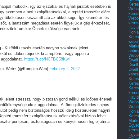
Keres
-nappal működik, így az éjszakai és hajnali járatok esetében is
Webol
y szemben a taxi szolgáltatásokkal, a reptéri transzfer előre
keres
így tökéletesen kiszámítható az útiköltsége. Így kilométer- és
Webol
keres
– sőt, a járatszám megadása esetén figyeljük a gép érkezését,
Havid
érkezünk, amikor Önnek szüksége van ránk.
Honla
Keres
webol
Marke
ig - Külföldi utazás esetén nagyon sokaknak jelent
optim
lkül és időben érjenek ki a reptérre, vagy éppen a
Webol
z aggodalmat.
https://t.co/NCFBC58KwI
Dwell
Dwell
plex Web+ (@KomplexWeb)
February 2, 2022
Dwell
keres
Keres
Keres
Keres
keres
Havid
k jelent stresszt, hogy biztosan gond nélkül és időben érjenek
Webol
 gördülékenysége okoz aggodalmat. A tömegközlekedés sajnos
Webol
utót pedig nem biztonságos hosszú ideig közterületen hagyni
Honla
Keres
eptéri transzfer szolgáltatásunk választásával biztos lehet
Mark
esztül pontosan, biztonságosan és kényelmesen fog eljutni a
Egyed
keres
Egyed