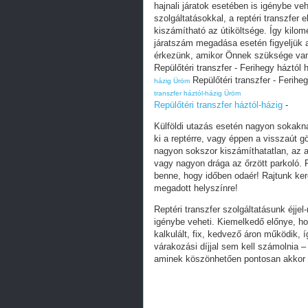
hajnali járatok esetében is igénybe v
szolgáltatásokkal, a reptéri transzfer 
kiszámítható az útiköltsége. Így kilomé
járatszám megadása esetén figyeljük 
érkezünk, amikor Önnek szüksége van
Repülőtéri transzfer - Ferihegy háztól h
Repülőtéri transzfer - Feriheg
házig Üröm
transzfer háztól-házig Üröm
Repülőtéri transzfer háztól-házig
-
Külföldi utazás esetén nagyon sokakna
ki a reptérre, vagy éppen a visszaút
nagyon sokszor kiszámíthatatlan, az a
vagy nagyon drága az őrzött parkoló. R
benne, hogy időben odaér! Rajtunk ker
megadott helyszínre!
Reptéri transzfer szolgáltatásunk éjjel
igénybe veheti. Kiemelkedő előnye, hog
kalkulált, fix, kedvező áron működik, 
várakozási díjjal sem kell számolnia 
aminek köszönhetően pontosan akkor 