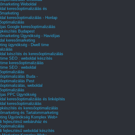
őmarketing Weboldal
dal keresőoptimalizálás és
őmarketing
dal keresőoptimalizálás - Honlap
őoptimalizálás
íjas Google keresőoptimalizálás
pkészítés Budapest
őmarketing Ügynökség - Havidíjas
dal keresőmarketing
ting ügynökség - Dwell time
alizálás
dal készítés és keresőoptimalizálás
 time SEO : weboldal készítés
 time keresőoptimalizálás
 time SEO : weboldal
őoptimalizálás
őoptimalizálás Buda -
őoptimalizálás Pest
őoptimalizálás, weboldal
őoptimalizálás
íjas PPC Ügynökség
dal keresőoptimalizálás és linképítés
dal keresőoptimalizálás
pkészítés és keresőoptimalizálás
őmarketing és Tartalommarketing
eting Ügyönökség Komplex Web+
i fejlesztésű webáruház és
őoptimalizálás
i fejlesztésű weboldal készítés