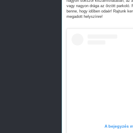
nagyon sokszor kiszámíthatatlan, az a
vagy nagyon drága az őrzött parkoló. R
benne, hogy időben odaér! Rajtunk ker
megadott helyszínre!
A bejegyzés m