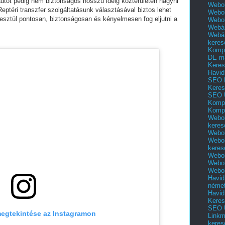
utót pedig nem biztonságos hosszú ideig közterületen hagyni
Webol
eptéri transzfer szolgáltatásunk választásával biztos lehet
Webol
esztül pontosan, biztonságosan és kényelmesen fog eljutni a
Webo
Webár
Webár
keres
Kompl
DE m
Keres
Havid
SEO 
Keres
SEO 
Kompl
Kompl
Webol
keres
Webol
Webol
keres
Webol
Webol
Webol
Havid
néme
Havid
Keres
SEO Ü
egtekintése az Instagramon
Linkm
keres