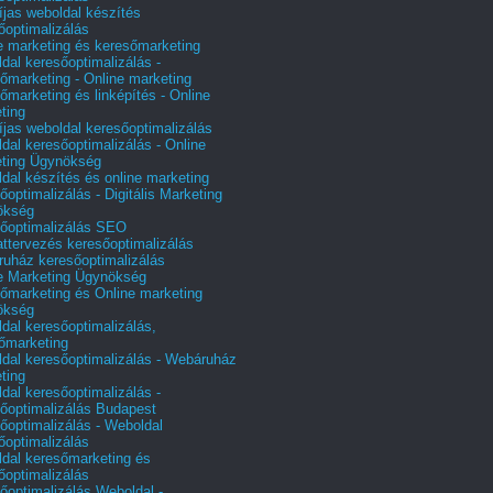
íjas weboldal készítés
őoptimalizálás
e marketing és keresőmarketing
dal keresőoptimalizálás -
őmarketing - Online marketing
őmarketing és linképítés - Online
ting
íjas weboldal keresőoptimalizálás
dal keresőoptimalizálás - Online
ting Ügynökség
dal készítés és online marketing
őoptimalizálás - Digitális Marketing
ökség
őoptimalizálás SEO
attervezés keresőoptimalizálás
uház keresőoptimalizálás
e Marketing Ügynökség
őmarketing és Online marketing
ökség
dal keresőoptimalizálás,
őmarketing
dal keresőoptimalizálás - Webáruház
ting
dal keresőoptimalizálás -
őoptimalizálás Budapest
őoptimalizálás - Weboldal
őoptimalizálás
dal keresőmarketing és
őoptimalizálás
őoptimalizálás Weboldal -