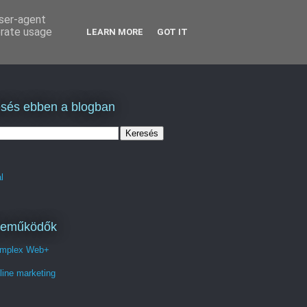
user-agent
erate usage
LEARN MORE
GOT IT
sés ebben a blogban
l
reműködők
mplex Web+
line marketing