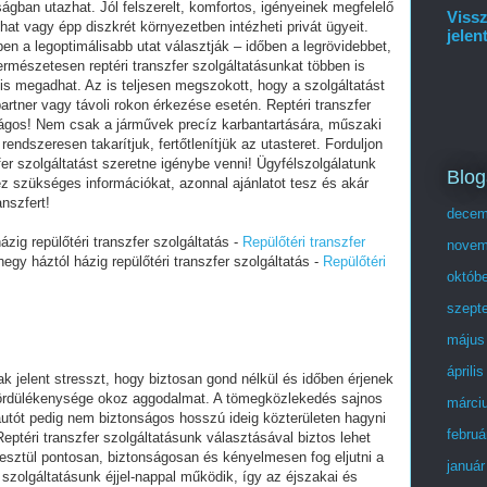
ságban utazhat. Jól felszerelt, komfortos, igényeinek megfelelő
Vissz
t vagy épp diszkrét környezetben intézheti privát ügyeit.
jelen
n a legoptimálisabb utat választják – időben a legrövidebbet,
ermészetesen reptéri transzfer szolgáltatásunkat többen is
 is megadhat. Az is teljesen megszokott, hogy a szolgáltatást
partner vagy távoli rokon érkezése esetén. Reptéri transzfer
ágos! Nem csak a járművek precíz karbantartására, műszaki
rendszeresen takarítjuk, fertőtlenítjük az utasteret. Forduljon
er szolgáltatást szeretne igénybe venni! Ügyfélszolgálatunk
Blog
 szükséges információkat, azonnal ajánlatot tesz és akár
anszfert!
decem
ázig repülőtéri transzfer szolgáltatás -
Repülőtéri transzfer
novem
hegy háztól házig repülőtéri transzfer szolgáltatás -
Repülőtéri
októb
szept
május
áprili
k jelent stresszt, hogy biztosan gond nélkül és időben érjenek
 gördülékenysége okoz aggodalmat. A tömegközlekedés sajnos
márci
utót pedig nem biztonságos hosszú ideig közterületen hagyni
februá
eptéri transzfer szolgáltatásunk választásával biztos lehet
esztül pontosan, biztonságosan és kényelmesen fog eljutni a
január
 szolgáltatásunk éjjel-nappal működik, így az éjszakai és