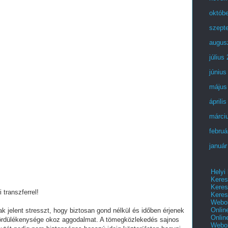
októb
szept
augus
július
június
május
áprili
márci
februá
január
Helyi
Keres
Keres
 transzferrel!
Keres
Webol
Onlin
k jelent stresszt, hogy biztosan gond nélkül és időben érjenek
Onlin
 gördülékenysége okoz aggodalmat. A tömegközlekedés sajnos
Webol