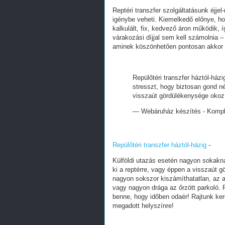
Reptéri transzfer szolgáltatásunk éjjel
igénybe veheti. Kiemelkedő előnye, hog
kalkulált, fix, kedvező áron működik, 
várakozási díjjal sem kell számolnia 
aminek köszönhetően pontosan akkor 
Repülőtéri transzfer háztól-ház
stresszt, hogy biztosan gond né
visszaút gördülékenysége oko
— Webáruház készítés - Kom
Repülőtéri transzfer háztól-házig
-
Külföldi utazás esetén nagyon sokakna
ki a reptérre, vagy éppen a visszaút
nagyon sokszor kiszámíthatatlan, az a
vagy nagyon drága az őrzött parkoló. R
benne, hogy időben odaér! Rajtunk ker
megadott helyszínre!