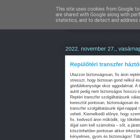
This site uses cookies from Google to 
are shared with Google along with per
Keresőmarketi
statistics, and to detect and address 
2022. november 27., vasárna
Repülőtéri transzfer háztó
Utazzon biztonságosan, fix áron reptér
stresszt, hogy biztosan gond nélkül és
gördülékenysége okoz aggodalmat. A 
autót pedig nem biztonságos hosszú id
Reptéri transzfer szolgáltatásunk vála
keresztül pontosan, biztonságosan és 
transzfer szolgáltatásunk éjjel-nappal
veheti. Kiemelkedő előnye, hogy szemben
fix, kedvező áron működik, így tökélet
díjjal sem kell számolnia – sőt, a já
köszönhetően pontosan akkor érkezünk
kényelmes, gyors és biztonságos! Több