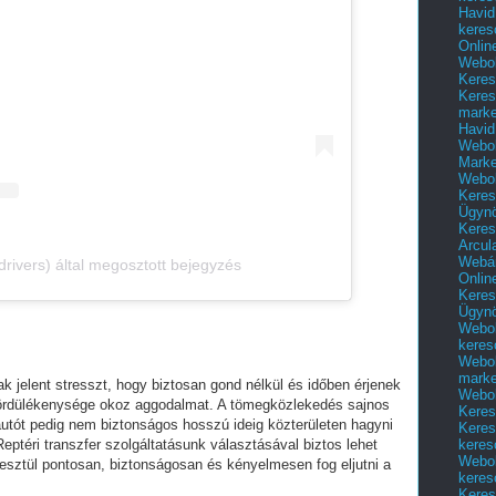
Havid
keres
Onlin
Webol
Keres
Keres
marke
Havid
Webol
Marke
Webol
Keres
Ügyn
Keres
Arcul
Webár
rivers) által megosztott bejegyzés
Onlin
Keres
Ügyn
Webol
keres
Webol
marke
k jelent stresszt, hogy biztosan gond nélkül és időben érjenek
Webol
 gördülékenysége okoz aggodalmat. A tömegközlekedés sajnos
Keres
utót pedig nem biztonságos hosszú ideig közterületen hagyni
Keres
keres
eptéri transzfer szolgáltatásunk választásával biztos lehet
Webol
esztül pontosan, biztonságosan és kényelmesen fog eljutni a
keres
Keres