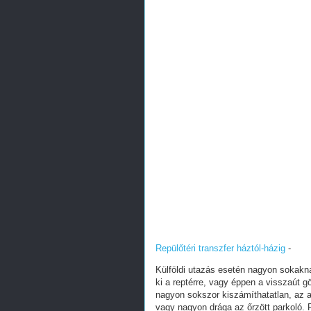
Repülőtéri transzfer háztól-házig
-
Külföldi utazás esetén nagyon sokakna
ki a reptérre, vagy éppen a visszaút
nagyon sokszor kiszámíthatatlan, az a
vagy nagyon drága az őrzött parkoló. R