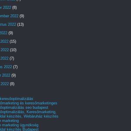
er 2022
(8)
ember 2022
(9)
ztus 2022
(13)
 2022
(9)
 2022
(15)
 2022
(10)
s 2022
(7)
us 2022
(7)
r 2022
(9)
 2022
(8)
 keresőoptimalizálás
őmarketing és keresőmarketinges
őoptimalizálás seo budapest
őoptimalizálás, Keresőmarketing,
dal készítés, Webáruház készítés
e marketing
e marketing ügynökség
dal készítés Budapest