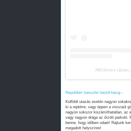
ABCdrivers (@abc.d
Repülőtéri transzfer háztól-házig
-
Külföldi utazás esetén nagyon sokakna
ki a reptérre, vagy éppen a visszaút
nagyon sokszor kiszámíthatatlan, az a
vagy nagyon drága az őrzött parkoló. R
benne, hogy időben odaér! Rajtunk ker
megadott helyszínre!