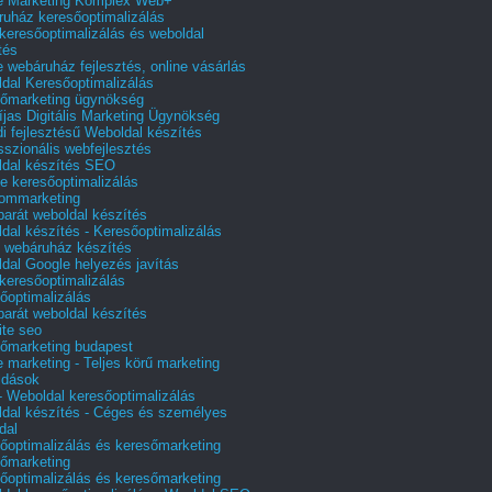
e Marketing Komplex Web+
uház keresőoptimalizálás
 keresőoptimalizálás és weboldal
tés
e webáruház fejlesztés, online vásárlás
dal Keresőoptimalizálás
őmarketing ügynökség
íjas Digitális Marketing Ügynökség
i fejlesztésű Weboldal készítés
sszionális webfejlesztés
dal készítés SEO
e keresőoptimalizálás
lommarketing
barát weboldal készítés
dal készítés - Keresőoptimalizálás
 webáruház készítés
dal Google helyezés javítás
 keresőoptimalizálás
őoptimalizálás
barát weboldal készítés
te seo
őmarketing budapest
e marketing - Teljes körű marketing
ldások
 Weboldal keresőoptimalizálás
dal készítés - Céges és személyes
dal
őoptimalizálás és keresőmarketing
őmarketing
őoptimalizálás és keresőmarketing