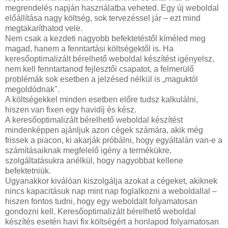
megrendelés napján használatba veheted. Egy új weboldal
előállítása nagy költség, sok tervezéssel jár – ezt mind
megtakaríthatod vele.
Nem csak a kezdeti nagyobb befektetéstől kíméled meg
magad, hanem a fenntartási költségektől is. Ha
keresőoptimalizált bérelhető weboldal készítést igényelsz,
nem kell fenntartanod fejlesztői csapatot, a felmerülő
problémák sok esetben a jelzésed nélkül is „maguktól
megoldódnak".
A költségekkel minden esetben előre tudsz kalkulálni,
hiszen van fixen egy havidíj és kész.
A keresőoptimalizált bérelhető weboldal készítést
mindenképpen ajánljuk azon cégek számára, akik még
frissek a piacon, ki akarják próbálni, hogy egyáltalán van-e a
számításaiknak megfelelő igény a termékükre,
szolgáltatásukra anélkül, hogy nagyobbat kellene
befektetniük.
Ugyanakkor kiválóan kiszolgálja azokat a cégeket, akiknek
nincs kapacitásuk nap mint nap foglalkozni a weboldallal –
hiszen fontos tudni, hogy egy weboldalt folyamatosan
gondozni kell. Keresőoptimalizált bérelhető weboldal
készítés esetén havi fix költségért a honlapod folyamatosan