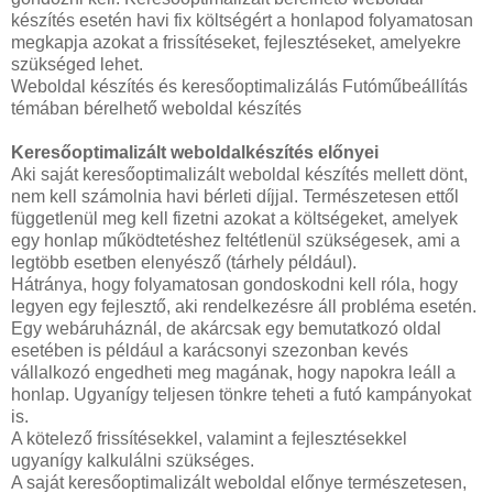
készítés esetén havi fix költségért a honlapod folyamatosan
megkapja azokat a frissítéseket, fejlesztéseket, amelyekre
szükséged lehet.
Weboldal készítés és keresőoptimalizálás Futóműbeállítás
témában bérelhető weboldal készítés
Keresőoptimalizált weboldalkészítés előnyei
Aki saját keresőoptimalizált weboldal készítés mellett dönt,
nem kell számolnia havi bérleti díjjal. Természetesen ettől
függetlenül meg kell fizetni azokat a költségeket, amelyek
egy honlap működtetéshez feltétlenül szükségesek, ami a
legtöbb esetben elenyésző (tárhely például).
Hátránya, hogy folyamatosan gondoskodni kell róla, hogy
legyen egy fejlesztő, aki rendelkezésre áll probléma esetén.
Egy webáruháznál, de akárcsak egy bemutatkozó oldal
esetében is például a karácsonyi szezonban kevés
vállalkozó engedheti meg magának, hogy napokra leáll a
honlap. Ugyanígy teljesen tönkre teheti a futó kampányokat
is.
A kötelező frissítésekkel, valamint a fejlesztésekkel
ugyanígy kalkulálni szükséges.
A saját keresőoptimalizált weboldal előnye természetesen,