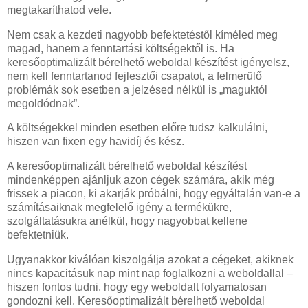
megtakaríthatod vele.
Nem csak a kezdeti nagyobb befektetéstől kíméled meg
magad, hanem a fenntartási költségektől is. Ha
keresőoptimalizált bérelhető weboldal készítést igényelsz,
nem kell fenntartanod fejlesztői csapatot, a felmerülő
problémák sok esetben a jelzésed nélkül is „maguktól
megoldódnak”.
A költségekkel minden esetben előre tudsz kalkulálni,
hiszen van fixen egy havidíj és kész.
A keresőoptimalizált bérelhető weboldal készítést
mindenképpen ajánljuk azon cégek számára, akik még
frissek a piacon, ki akarják próbálni, hogy egyáltalán van-e a
számításaiknak megfelelő igény a termékükre,
szolgáltatásukra anélkül, hogy nagyobbat kellene
befektetniük.
Ugyanakkor kiválóan kiszolgálja azokat a cégeket, akiknek
nincs kapacitásuk nap mint nap foglalkozni a weboldallal –
hiszen fontos tudni, hogy egy weboldalt folyamatosan
gondozni kell. Keresőoptimalizált bérelhető weboldal