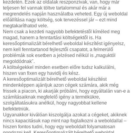
kezdetén. Ezek az oldalak reszponzívak, van, hogy már
teljesen fel vannak töltve tartalommal és akár már a
megrendelés napján használatba veheted. Egy új weboldal
előállítása nagy költség, sok tervezéssel jár – ezt mind
megtakaríthatod vele.
Nem csak a kezdeti nagyobb befektetéstől kíméled meg
magad, hanem a fenntartási költségektől is. Ha
keresőoptimalizált bérelhető weboldal készítést igényelsz,
nem kell fenntartanod fejlesztői csapatot, a felmerülő
problémák sok esetben a jelzésed nélkül is „maguktól
megoldódnak".
A költségekkel minden esetben előre tudsz kalkulálni,
hiszen van fixen egy havidíj és kész.
A keresőoptimalizált bérelhető weboldal készítést
mindenképpen ajánljuk azon cégek számára, akik még
frissek a piacon, ki akarják próbálni, hogy egyáltalán van-e a
számításaiknak megfelelő igény a termékükre,
szolgáltatásukra anélkül, hogy nagyobbat kellene
befektetniük.
Ugyanakkor kiválóan kiszolgálja azokat a cégeket, akiknek
nincs kapacitásuk nap mint nap foglalkozni a weboldallal –
hiszen fontos tudni, hogy egy weboldalt folyamatosan
gondozni kell. Keresőoptimalizált bérelhető weboldal