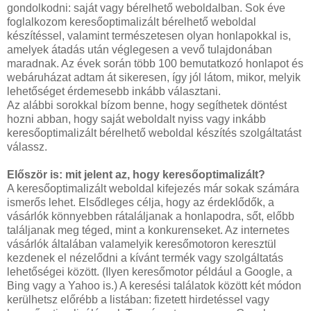
gondolkodni: saját vagy bérelhető weboldalban. Sok éve
foglalkozom keresőoptimalizált bérelhető weboldal
készítéssel, valamint természetesen olyan honlapokkal is,
amelyek átadás után véglegesen a vevő tulajdonában
maradnak. Az évek során több 100 bemutatkozó honlapot és
webáruházat adtam át sikeresen, így jól látom, mikor, melyik
lehetőséget érdemesebb inkább választani.
Az alábbi sorokkal bízom benne, hogy segíthetek döntést
hozni abban, hogy saját weboldalt nyiss vagy inkább
keresőoptimalizált bérelhető weboldal készítés szolgáltatást
válassz.
Először is: mit jelent az, hogy keresőoptimalizált?
A keresőoptimalizált weboldal kifejezés már sokak számára
ismerős lehet. Elsődleges célja, hogy az érdeklődők, a
vásárlók könnyebben rátaláljanak a honlapodra, sőt, előbb
találjanak meg téged, mint a konkurenseket. Az internetes
vásárlók általában valamelyik keresőmotoron keresztül
kezdenek el nézelődni a kívánt termék vagy szolgáltatás
lehetőségei között. (Ilyen keresőmotor például a Google, a
Bing vagy a Yahoo is.) A keresési találatok között két módon
kerülhetsz előrébb a listában: fizetett hirdetéssel vagy