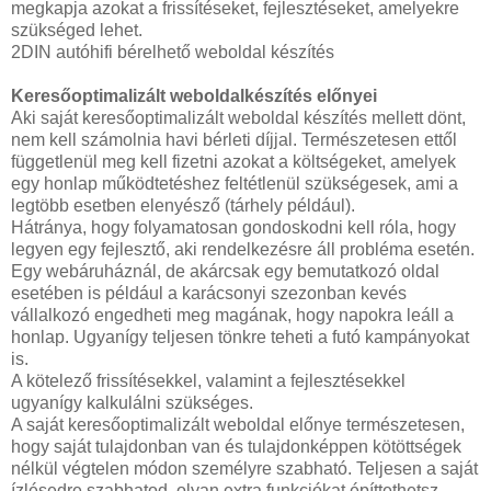
megkapja azokat a frissítéseket, fejlesztéseket, amelyekre
szükséged lehet.
2DIN autóhifi bérelhető weboldal készítés
Keresőoptimalizált weboldalkészítés előnyei
Aki saját keresőoptimalizált weboldal készítés mellett dönt,
nem kell számolnia havi bérleti díjjal. Természetesen ettől
függetlenül meg kell fizetni azokat a költségeket, amelyek
egy honlap működtetéshez feltétlenül szükségesek, ami a
legtöbb esetben elenyésző (tárhely például).
Hátránya, hogy folyamatosan gondoskodni kell róla, hogy
legyen egy fejlesztő, aki rendelkezésre áll probléma esetén.
Egy webáruháznál, de akárcsak egy bemutatkozó oldal
esetében is például a karácsonyi szezonban kevés
vállalkozó engedheti meg magának, hogy napokra leáll a
honlap. Ugyanígy teljesen tönkre teheti a futó kampányokat
is.
A kötelező frissítésekkel, valamint a fejlesztésekkel
ugyanígy kalkulálni szükséges.
A saját keresőoptimalizált weboldal előnye természetesen,
hogy saját tulajdonban van és tulajdonképpen kötöttségek
nélkül végtelen módon személyre szabható. Teljesen a saját
ízlésedre szabhatod, olyan extra funkciókat építtethetsz