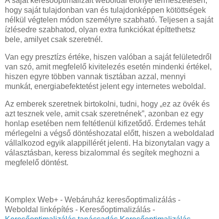
A saját keresőoptimalizált weboldal előnye természetesen,
hogy saját tulajdonban van és tulajdonképpen kötöttségek
nélkül végtelen módon személyre szabható. Teljesen a saját
ízlésedre szabhatod, olyan extra funkciókat építtethetsz
bele, amilyet csak szeretnél.
Van egy presztízs értéke, hiszen valóban a saját felületedről
van szó, amit megfelelő kivitelezés esetén mindenki értékel,
hiszen egyre többen vannak tisztában azzal, mennyi
munkát, energiabefektetést jelent egy internetes weboldal.
Az emberek szeretnek birtokolni, tudni, hogy „ez az övék és
azt tesznek vele, amit csak szeretnének”, azonban ez egy
honlap esetében nem feltétlenül kifizetődő. Érdemes tehát
mérlegelni a végső döntéshozatal előtt, hiszen a weboldalad
vállalkozod egyik alappillérét jelenti. Ha bizonytalan vagy a
választásban, keress bizalommal és segítek meghozni a
megfelelő döntést.
Komplex Web+ - Webáruház keresőoptimalizálás -
Weboldal linképítés - Keresőoptimalizálás -