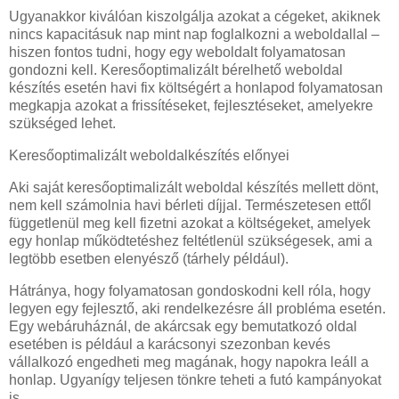
Ugyanakkor kiválóan kiszolgálja azokat a cégeket, akiknek
nincs kapacitásuk nap mint nap foglalkozni a weboldallal –
hiszen fontos tudni, hogy egy weboldalt folyamatosan
gondozni kell. Keresőoptimalizált bérelhető weboldal
készítés esetén havi fix költségért a honlapod folyamatosan
megkapja azokat a frissítéseket, fejlesztéseket, amelyekre
szükséged lehet.
Keresőoptimalizált weboldalkészítés előnyei
Aki saját keresőoptimalizált weboldal készítés mellett dönt,
nem kell számolnia havi bérleti díjjal. Természetesen ettől
függetlenül meg kell fizetni azokat a költségeket, amelyek
egy honlap működtetéshez feltétlenül szükségesek, ami a
legtöbb esetben elenyésző (tárhely például).
Hátránya, hogy folyamatosan gondoskodni kell róla, hogy
legyen egy fejlesztő, aki rendelkezésre áll probléma esetén.
Egy webáruháznál, de akárcsak egy bemutatkozó oldal
esetében is például a karácsonyi szezonban kevés
vállalkozó engedheti meg magának, hogy napokra leáll a
honlap. Ugyanígy teljesen tönkre teheti a futó kampányokat
is.