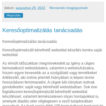
dátum:
augusztus 29, 2022
Nincsenek megjegyzések:
Megosztás
Keresőoptimalizálás tanácsadás
Keresőoptimalizálás tanácsadás
Keresőoptimalizált bérelhető weboldal készítés kontra saját
weboldal
Az elmúlt időszakban megnövekedett az igény a céges
bemutatkozó weboldalakra, valamint a webáruházakra,
hiszen egyre kevesebb az a szolgáltató vagy termékeket
értékesítő, aki online jelenlét hiányában is képes lenne
hosszútávon fennmaradni. A cégek két irányban tudnak
gondolkodni: saját vagy bérelhető weboldalban. Sok éve
foglalkozom keresőoptimalizált bérelhető weboldal
készítéssel, valamint természetesen olyan honlapokkal is,
amelyek átadás után véglegesen a vevő tulajdonában
maradnak. Az évek során több 100 bemutatkozó honlapot és