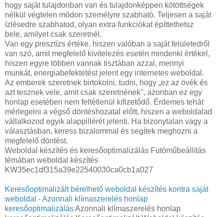
hogy saját tulajdonban van és tulajdonképpen kötöttségek
nélkül végtelen módon személyre szabható. Teljesen a saját
ízlésedre szabhatod, olyan extra funkciókat építtethetsz
bele, amilyet csak szeretnél.
Van egy presztízs értéke, hiszen valóban a saját felületedről
van szó, amit megfelelő kivitelezés esetén mindenki értékel,
hiszen egyre többen vannak tisztában azzal, mennyi
munkát, energiabefektetést jelent egy internetes weboldal.
Az emberek szeretnek birtokolni, tudni, hogy „ez az övék és
azt tesznek vele, amit csak szeretnének", azonban ez egy
honlap esetében nem feltétlenül kifizetődő. Érdemes tehát
mérlegelni a végső döntéshozatal előtt, hiszen a weboldalad
vállalkozod egyik alappillérét jelenti. Ha bizonytalan vagy a
választásban, keress bizalommal és segítek meghozni a
megfelelő döntést.
Weboldal készítés és keresőoptimalizálás Futóműbeállítás
témában weboldal készítés
KW35ec1df315a39e22540030ca0cb1a027
Keresőoptimalizált bérelhető weboldal készítés kontra saját
weboldal - Azonnali klímaszerelés honlap
keresőoptimalizálás
Azonnali klímaszerelés honlap