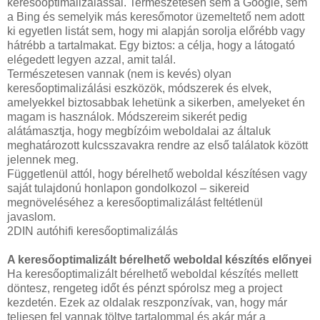
keresőoptimalizálással. Természetesen sem a Google, sem
a Bing és semelyik más keresőmotor üzemeltető nem adott
ki egyetlen listát sem, hogy mi alapján sorolja előrébb vagy
hátrébb a tartalmakat. Egy biztos: a célja, hogy a látogató
elégedett legyen azzal, amit talál.
Természetesen vannak (nem is kevés) olyan
keresőoptimalizálási eszközök, módszerek és elvek,
amelyekkel biztosabbak lehetünk a sikerben, amelyeket én
magam is használok. Módszereim sikerét pedig
alátámasztja, hogy megbízóim weboldalai az általuk
meghatározott kulcsszavakra rendre az első találatok között
jelennek meg.
Függetlenül attól, hogy bérelhető weboldal készítésen vagy
saját tulajdonú honlapon gondolkozol – sikereid
megnöveléséhez a keresőoptimalizálást feltétlenül
javaslom.
2DIN autóhifi keresőoptimalizálás
A keresőoptimalizált bérelhető weboldal készítés előnyei
Ha keresőoptimalizált bérelhető weboldal készítés mellett
döntesz, rengeteg időt és pénzt spórolsz meg a project
kezdetén. Ezek az oldalak reszponzívak, van, hogy már
teljesen fel vannak töltve tartalommal és akár már a