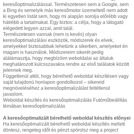
keresőoptimalizálással. Természetesen sem a Google, sem
a Bing és semelyik más keresőmotor üzemeltető nem adott
ki egyetlen listát sem, hogy mi alapján sorolja előrébb vagy
hátrébb a tartalmakat. Egy biztos: a célja, hogy a látogató
elégedett legyen azzal, amit talál.
Természetesen vannak (nem is kevés) olyan
keresőoptimalizálási eszközök, módszerek és elvek,
amelyekkel biztosabbak lehetünk a sikerben, amelyeket én
magam is használok. Módszereim sikerét pedig
alátámasztja, hogy megbízóim weboldalai az általuk
meghatározott kulcsszavakra rendre az első találatok között
jelennek meg.
Függetlenül attól, hogy bérelhető weboldal készítésen vagy
saját tulajdonú honlapon gondolkozol – sikereid
megnöveléséhez a keresőoptimalizálást feltétlenül
javaslom.
Weboldal készítés és keresőoptimalizálás Futóműbeállítás
témában keresőoptimalizálás
A keresőoptimalizált bérelhető weboldal készítés előnyei
Ha keresőoptimalizált bérelhető weboldal készítés mellett
döntesz, rengeteg időt és pénzt spórolsz meg a project