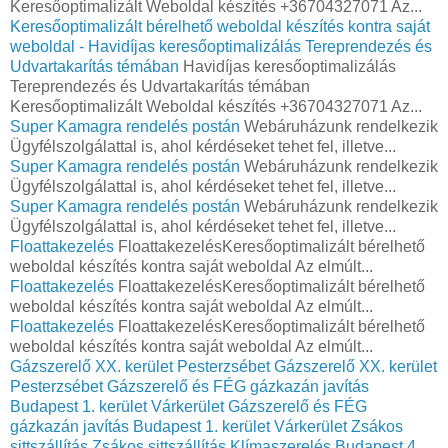
Keresőoptimalizált Weboldal készítés +36704327071 Az...
Keresőoptimalizált bérelhető weboldal készítés kontra saját
weboldal - Havidíjas keresőoptimalizálás Tereprendezés és
Udvartakarítás témában
Havidíjas keresőoptimalizálás
Tereprendezés és Udvartakarítás témában
Keresőoptimalizált Weboldal készítés +36704327071 Az...
Super Kamagra rendelés postán
Webáruházunk rendelkezik
Ügyfélszolgálattal is, ahol kérdéseket tehet fel, illetve...
Super Kamagra rendelés postán
Webáruházunk rendelkezik
Ügyfélszolgálattal is, ahol kérdéseket tehet fel, illetve...
Super Kamagra rendelés postán
Webáruházunk rendelkezik
Ügyfélszolgálattal is, ahol kérdéseket tehet fel, illetve...
Floattakezelés
FloattakezelésKeresőoptimalizált bérelhető
weboldal készítés kontra saját weboldal Az elmúlt...
Floattakezelés
FloattakezelésKeresőoptimalizált bérelhető
weboldal készítés kontra saját weboldal Az elmúlt...
Floattakezelés
FloattakezelésKeresőoptimalizált bérelhető
weboldal készítés kontra saját weboldal Az elmúlt...
Gázszerelő XX. kerület Pesterzsébet
Gázszerelő XX. kerület
Pesterzsébet
Gázszerelő és FÉG gázkazán javítás
Budapest 1. kerület Várkerület
Gázszerelő és FÉG
gázkazán javítás Budapest 1. kerület Várkerület
Zsákos
sittszállítás
Zsákos sittszállítás
Klímaszerelés Budapest 4.