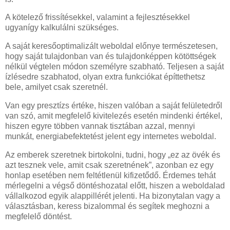
A kötelező frissítésekkel, valamint a fejlesztésekkel
ugyanígy kalkulálni szükséges.
A saját keresőoptimalizált weboldal előnye természetesen,
hogy saját tulajdonban van és tulajdonképpen kötöttségek
nélkül végtelen módon személyre szabható. Teljesen a saját
ízlésedre szabhatod, olyan extra funkciókat építtethetsz
bele, amilyet csak szeretnél.
Van egy presztízs értéke, hiszen valóban a saját felületedről
van szó, amit megfelelő kivitelezés esetén mindenki értékel,
hiszen egyre többen vannak tisztában azzal, mennyi
munkát, energiabefektetést jelent egy internetes weboldal.
Az emberek szeretnek birtokolni, tudni, hogy „ez az övék és
azt tesznek vele, amit csak szeretnének”, azonban ez egy
honlap esetében nem feltétlenül kifizetődő. Érdemes tehát
mérlegelni a végső döntéshozatal előtt, hiszen a weboldalad
vállalkozod egyik alappillérét jelenti. Ha bizonytalan vagy a
választásban, keress bizalommal és segítek meghozni a
megfelelő döntést.