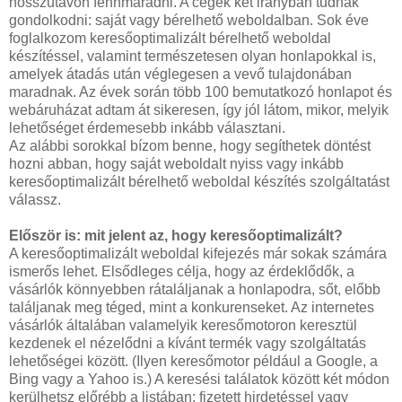
hosszútávon fennmaradni. A cégek két irányban tudnak
gondolkodni: saját vagy bérelhető weboldalban. Sok éve
foglalkozom keresőoptimalizált bérelhető weboldal
készítéssel, valamint természetesen olyan honlapokkal is,
amelyek átadás után véglegesen a vevő tulajdonában
maradnak. Az évek során több 100 bemutatkozó honlapot és
webáruházat adtam át sikeresen, így jól látom, mikor, melyik
lehetőséget érdemesebb inkább választani.
Az alábbi sorokkal bízom benne, hogy segíthetek döntést
hozni abban, hogy saját weboldalt nyiss vagy inkább
keresőoptimalizált bérelhető weboldal készítés szolgáltatást
válassz.
Először is: mit jelent az, hogy keresőoptimalizált?
A keresőoptimalizált weboldal kifejezés már sokak számára
ismerős lehet. Elsődleges célja, hogy az érdeklődők, a
vásárlók könnyebben rátaláljanak a honlapodra, sőt, előbb
találjanak meg téged, mint a konkurenseket. Az internetes
vásárlók általában valamelyik keresőmotoron keresztül
kezdenek el nézelődni a kívánt termék vagy szolgáltatás
lehetőségei között. (Ilyen keresőmotor például a Google, a
Bing vagy a Yahoo is.) A keresési találatok között két módon
kerülhetsz előrébb a listában: fizetett hirdetéssel vagy