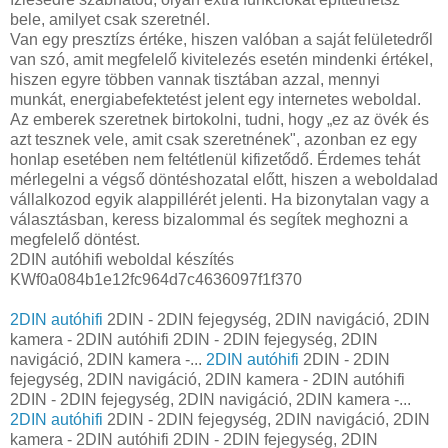
bele, amilyet csak szeretnél.
Van egy presztízs értéke, hiszen valóban a saját felületedről
van szó, amit megfelelő kivitelezés esetén mindenki értékel,
hiszen egyre többen vannak tisztában azzal, mennyi
munkát, energiabefektetést jelent egy internetes weboldal.
Az emberek szeretnek birtokolni, tudni, hogy „ez az övék és
azt tesznek vele, amit csak szeretnének", azonban ez egy
honlap esetében nem feltétlenül kifizetődő. Érdemes tehát
mérlegelni a végső döntéshozatal előtt, hiszen a weboldalad
vállalkozod egyik alappillérét jelenti. Ha bizonytalan vagy a
választásban, keress bizalommal és segítek meghozni a
megfelelő döntést.
2DIN autóhifi weboldal készítés
KWf0a084b1e12fc964d7c4636097f1f370
2DIN autóhifi
2DIN - 2DIN fejegység, 2DIN navigáció, 2DIN
kamera - 2DIN autóhifi 2DIN - 2DIN fejegység, 2DIN
navigáció, 2DIN kamera -...
2DIN autóhifi
2DIN - 2DIN
fejegység, 2DIN navigáció, 2DIN kamera - 2DIN autóhifi
2DIN - 2DIN fejegység, 2DIN navigáció, 2DIN kamera -...
2DIN autóhifi
2DIN - 2DIN fejegység, 2DIN navigáció, 2DIN
kamera - 2DIN autóhifi 2DIN - 2DIN fejegység, 2DIN