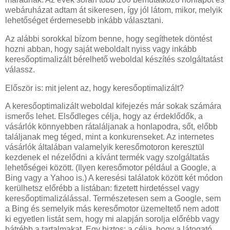
webáruházat adtam át sikeresen, így jól látom, mikor, melyik
lehetőséget érdemesebb inkább választani.
Az alábbi sorokkal bízom benne, hogy segíthetek döntést
hozni abban, hogy saját weboldalt nyiss vagy inkább
keresőoptimalizált bérelhető weboldal készítés szolgáltatást
válassz.
Először is: mit jelent az, hogy keresőoptimalizált?
A keresőoptimalizált weboldal kifejezés már sokak számára
ismerős lehet. Elsődleges célja, hogy az érdeklődők, a
vásárlók könnyebben rátaláljanak a honlapodra, sőt, előbb
találjanak meg téged, mint a konkurenseket. Az internetes
vásárlók általában valamelyik keresőmotoron keresztül
kezdenek el nézelődni a kívánt termék vagy szolgáltatás
lehetőségei között. (Ilyen keresőmotor például a Google, a
Bing vagy a Yahoo is.) A keresési találatok között két módon
kerülhetsz előrébb a listában: fizetett hirdetéssel vagy
keresőoptimalizálással. Természetesen sem a Google, sem
a Bing és semelyik más keresőmotor üzemeltető nem adott
ki egyetlen listát sem, hogy mi alapján sorolja előrébb vagy
hátrébb a tartalmakat. Egy biztos: a célja, hogy a látogató