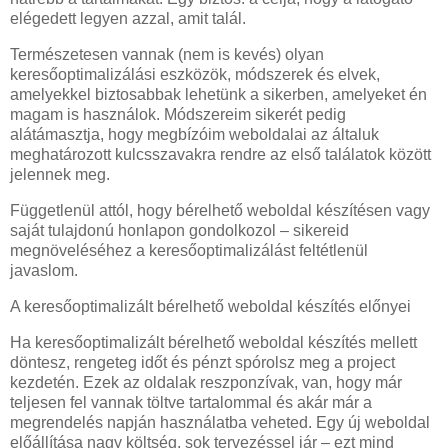
elégedett legyen azzal, amit talál.
Természetesen vannak (nem is kevés) olyan
keresőoptimalizálási eszközök, módszerek és elvek,
amelyekkel biztosabbak lehetünk a sikerben, amelyeket én
magam is használok. Módszereim sikerét pedig
alátámasztja, hogy megbízóim weboldalai az általuk
meghatározott kulcsszavakra rendre az első találatok között
jelennek meg.
Függetlenül attól, hogy bérelhető weboldal készítésen vagy
saját tulajdonú honlapon gondolkozol – sikereid
megnöveléséhez a keresőoptimalizálást feltétlenül
javaslom.
A keresőoptimalizált bérelhető weboldal készítés előnyei
Ha keresőoptimalizált bérelhető weboldal készítés mellett
döntesz, rengeteg időt és pénzt spórolsz meg a project
kezdetén. Ezek az oldalak reszponzívak, van, hogy már
teljesen fel vannak töltve tartalommal és akár már a
megrendelés napján használatba veheted. Egy új weboldal
előállítása nagy költség, sok tervezéssel jár – ezt mind