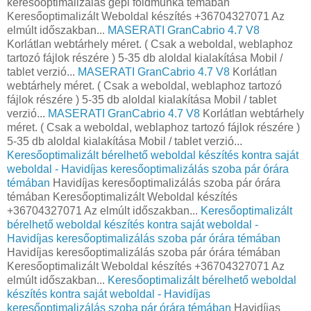
keresőoptimalizálás gépi földmunka témában
Keresőoptimalizált Weboldal készítés +36704327071 Az
elmúlt időszakban...
MASERATI GranCabrio 4.7 V8
Korlátlan webtárhely méret. ( Csak a weboldal, weblaphoz
tartozó fájlok részére ) 5-35 db aloldal kialakítása Mobil /
tablet verzió...
MASERATI GranCabrio 4.7 V8
Korlátlan
webtárhely méret. ( Csak a weboldal, weblaphoz tartozó
fájlok részére ) 5-35 db aloldal kialakítása Mobil / tablet
verzió...
MASERATI GranCabrio 4.7 V8
Korlátlan webtárhely
méret. ( Csak a weboldal, weblaphoz tartozó fájlok részére )
5-35 db aloldal kialakítása Mobil / tablet verzió...
Keresőoptimalizált bérelhető weboldal készítés kontra saját
weboldal - Havidíjas keresőoptimalizálás szoba pár órára
témában
Havidíjas keresőoptimalizálás szoba pár órára
témában Keresőoptimalizált Weboldal készítés
+36704327071 Az elmúlt időszakban...
Keresőoptimalizált
bérelhető weboldal készítés kontra saját weboldal -
Havidíjas keresőoptimalizálás szoba pár órára témában
Havidíjas keresőoptimalizálás szoba pár órára témában
Keresőoptimalizált Weboldal készítés +36704327071 Az
elmúlt időszakban...
Keresőoptimalizált bérelhető weboldal
készítés kontra saját weboldal - Havidíjas
keresőoptimalizálás szoba pár órára témában
Havidíjas