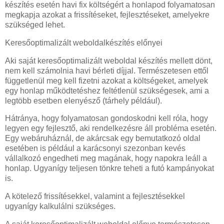
készítés esetén havi fix költségért a honlapod folyamatosan
megkapja azokat a frissítéseket, fejlesztéseket, amelyekre
szükséged lehet.
Keresőoptimalizált weboldalkészítés előnyei
Aki saját keresőoptimalizált weboldal készítés mellett dönt,
nem kell számolnia havi bérleti díjjal. Természetesen ettől
függetlenül meg kell fizetni azokat a költségeket, amelyek
egy honlap működtetéshez feltétlenül szükségesek, ami a
legtöbb esetben elenyésző (tárhely például).
Hátránya, hogy folyamatosan gondoskodni kell róla, hogy
legyen egy fejlesztő, aki rendelkezésre áll probléma esetén.
Egy webáruháznál, de akárcsak egy bemutatkozó oldal
esetében is például a karácsonyi szezonban kevés
vállalkozó engedheti meg magának, hogy napokra leáll a
honlap. Ugyanígy teljesen tönkre teheti a futó kampányokat
is.
A kötelező frissítésekkel, valamint a fejlesztésekkel
ugyanígy kalkulálni szükséges.