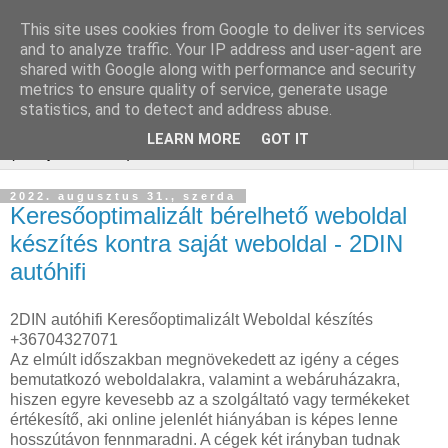
This site uses cookies from Google to deliver its services
Keresőmarketing :
and to analyze traffic. Your IP address and user-agent are
shared with Google along with performance and security
gurtnicsere
metrics to ensure quality of service, generate usage
statistics, and to detect and address abuse.
LEARN MORE
GOT IT
▼
2022. augusztus 31., szerda
Keresőoptimalizált bérelhető weboldal
készítés kontra saját weboldal - 2DIN
autóhifi
2DIN autóhifi Keresőoptimalizált Weboldal készítés
+36704327071
Az elmúlt időszakban megnövekedett az igény a céges
bemutatkozó weboldalakra, valamint a webáruházakra,
hiszen egyre kevesebb az a szolgáltató vagy termékeket
értékesítő, aki online jelenlét hiányában is képes lenne
hosszútávon fennmaradni. A cégek két irányban tudnak