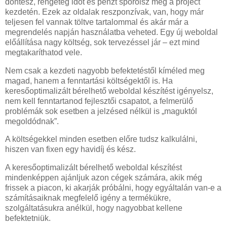
döntesz, rengeteg időt és pénzt spórolsz meg a project
kezdetén. Ezek az oldalak reszponzívak, van, hogy már
teljesen fel vannak töltve tartalommal és akár már a
megrendelés napján használatba veheted. Egy új weboldal
előállítása nagy költség, sok tervezéssel jár – ezt mind
megtakaríthatod vele.
Nem csak a kezdeti nagyobb befektetéstől kíméled meg
magad, hanem a fenntartási költségektől is. Ha
keresőoptimalizált bérelhető weboldal készítést igényelsz,
nem kell fenntartanod fejlesztői csapatot, a felmerülő
problémák sok esetben a jelzésed nélkül is „maguktól
megoldódnak”.
A költségekkel minden esetben előre tudsz kalkulálni,
hiszen van fixen egy havidíj és kész.
A keresőoptimalizált bérelhető weboldal készítést
mindenképpen ajánljuk azon cégek számára, akik még
frissek a piacon, ki akarják próbálni, hogy egyáltalán van-e a
számításaiknak megfelelő igény a termékükre,
szolgáltatásukra anélkül, hogy nagyobbat kellene
befektetniük.