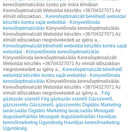
keresőoptimalizálás szoba pár órára témában
Keresőoptimalizált Weboldal készítés +36704327071 Az
elmúlt időszakban...
Keresőoptimalizált bérelhető weboldal
készítés kontra saját weboldal - Könyvelőiroda
keresőoptimalizálás
Könyvelőiroda keresőoptimalizálás
Keresőoptimalizált Weboldal készítés +36704327071 Az
elmúlt időszakban megnövekedett az igény a...
Keresőoptimalizált bérelhető weboldal készítés kontra saját
weboldal - Könyvelőiroda keresőoptimalizálás
Könyvelőiroda keresőoptimalizálás Keresőoptimalizált
Weboldal készítés +36704327071 Az elmúlt időszakban
megnövekedett az igény a...
Keresőoptimalizált bérelhető
weboldal készítés kontra saját weboldal - Könyvelőiroda
keresőoptimalizálás
Könyvelőiroda keresőoptimalizálás
Keresőoptimalizált Weboldal készítés +36704327071 Az
elmúlt időszakban megnövekedett az igény a...
Fég
gázkazán szerelő
Fég gázkazán szerelő
Gázszerelő,
gázszerelés
Gázszerelő, gázszerelés
Digitális Marketing
tanácsadás
Digitális Marketing tanácsadás
Mosogató
duguláselhárítás
Mosogató duguláselhárítás
Havidíjas
keresőmarketing Ügynökség
Havidíjas keresőmarketing
Ügynökség