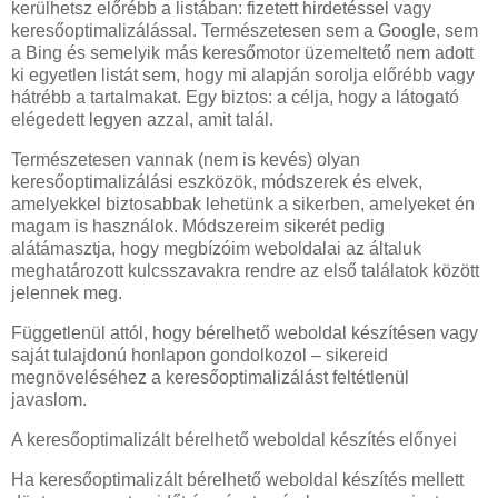
kerülhetsz előrébb a listában: fizetett hirdetéssel vagy
keresőoptimalizálással. Természetesen sem a Google, sem
a Bing és semelyik más keresőmotor üzemeltető nem adott
ki egyetlen listát sem, hogy mi alapján sorolja előrébb vagy
hátrébb a tartalmakat. Egy biztos: a célja, hogy a látogató
elégedett legyen azzal, amit talál.
Természetesen vannak (nem is kevés) olyan
keresőoptimalizálási eszközök, módszerek és elvek,
amelyekkel biztosabbak lehetünk a sikerben, amelyeket én
magam is használok. Módszereim sikerét pedig
alátámasztja, hogy megbízóim weboldalai az általuk
meghatározott kulcsszavakra rendre az első találatok között
jelennek meg.
Függetlenül attól, hogy bérelhető weboldal készítésen vagy
saját tulajdonú honlapon gondolkozol – sikereid
megnöveléséhez a keresőoptimalizálást feltétlenül
javaslom.
A keresőoptimalizált bérelhető weboldal készítés előnyei
Ha keresőoptimalizált bérelhető weboldal készítés mellett