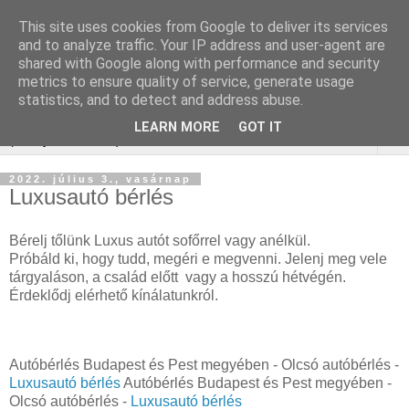
This site uses cookies from Google to deliver its services
Keresőmarketing :
and to analyze traffic. Your IP address and user-agent are
shared with Google along with performance and security
gurtnicsere
metrics to ensure quality of service, generate usage
statistics, and to detect and address abuse.
LEARN MORE
GOT IT
▼
2022. július 3., vasárnap
Luxusautó bérlés
Bérelj tőlünk Luxus autót sofőrrel vagy anélkül.
Próbáld ki, hogy tudd, megéri e megvenni. Jelenj meg vele
tárgyaláson, a család előtt vagy a hosszú hétvégén.
Érdeklődj elérhető kínálatunkról.
Autóbérlés Budapest és Pest megyében - Olcsó autóbérlés -
Luxusautó bérlés
Autóbérlés Budapest és Pest megyében -
Olcsó autóbérlés -
Luxusautó bérlés