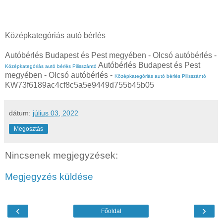
Középkategóriás autó bérlés
Autóbérlés Budapest és Pest megyében - Olcsó autóbérlés -
Autóbérlés Budapest és Pest
Középkategóriás autó bérlés Pilisszántó
megyében - Olcsó autóbérlés -
Középkategóriás autó bérlés Pilisszántó
KW73f6189ac4cf8c5a5e9449d755b45b05
dátum:
július 03, 2022
Megosztás
Nincsenek megjegyzések:
Megjegyzés küldése
‹
›
Főoldal